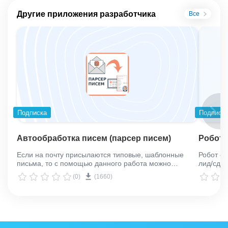
Другие приложения разработчика
Все
Подписка
Подписк
Автообработка писем (парсер писем)
Робот 
Если на почту присылаются типовые, шаблонные
Робот о
письма, то с помощью данного работа можно
лид/cдел
настроить, какое слово письма, в какое поле в
множест
(0)
(1660)
карточке лида/контакта/сделки попадёт.