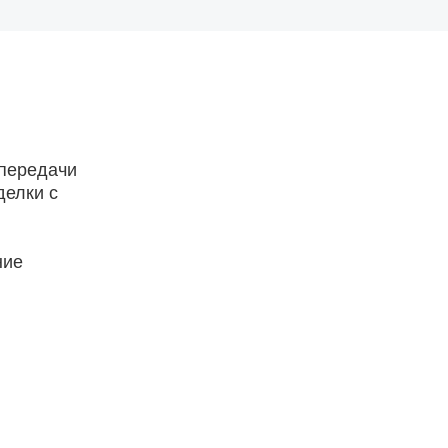
 передачи
делки с
ние