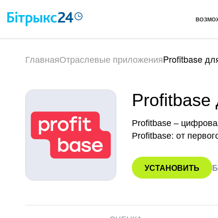
ВОЗМО
Главная
Отраслевые приложения
Profitbase д
Profitbas
Profitbase – цифров
Profitbase: от перво
УСТАНОВИТЬ
Б