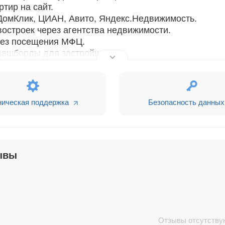
тир на сайт.
ДомКлик, ЦИАН, Авито, Яндекс.Недвижимость.
остроек через агентства недвижимости.
 без посещения МФЦ.
 дашборды для застройщиков.
ьное приложение для покупателя (iOS и Android), каби
бронь, ипотека, подписание документов, регистрац
ническая поддержка
Безопасность данных
ывы
Отзывы отсутству