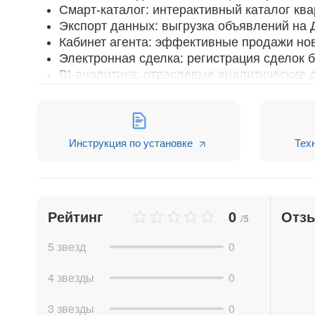
Смарт-каталог: интерактивный каталог квар
Экспорт данных: выгрузка объявлений на 
Кабинет агента: эффективные продажи нов
Электронная сделка: регистрация сделок
BI-аналитика: отраслевые аналитические
Profitbase Office: личный кабинет и мобил
менеджера в CRM для оформления сделки (
Росреестре, выдача ключей).
Инструкция по установке
Тех
Узнайте больше на
https://profitbase.ru/
Рейтинг
0
Отз
/5
5 звезд
0
4 звезды
0
3 звезды
0