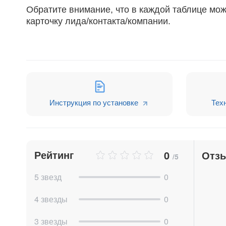
Обратите внимание, что в каждой таблице мож
карточку лида/контакта/компании.
Инструкция по установке
Тех
Рейтинг
0
Отз
/5
5 звезд
0
4 звезды
0
3 звезды
0