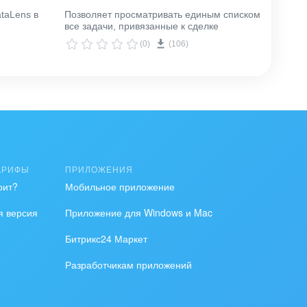
taLens в
Позволяет просматривать единым списком
Замена
все задачи, привязанные к сделке
процес
(0)
(106)
АРИФЫ
ПРИЛОЖЕНИЯ
оит?
Мобильное приложение
я версия
Приложение для Windows и Mac
Битрикс24 Маркет
Разработчикам приложений