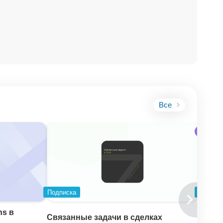
Все
Mobile
Подписка
Подпис
ns в
Согла
Связанные задачи в сделках
(RPA 