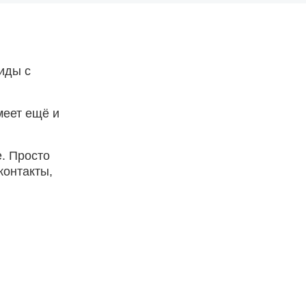
иды с
меет ещё и
е. Просто
контакты,