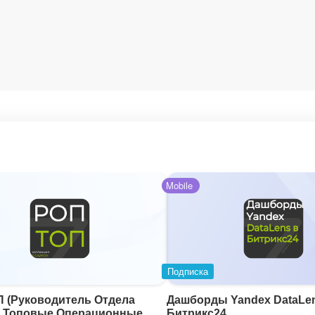
Mobile
Подписка
 (Руководитель Отдела
Дашборды Yandex DataLe
: Топовые Операционные
Битрикс24