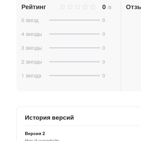
Рейтинг
0
Отз
/5
2. Создание групп чек-листов:
5 звезд
0
Указывайте название и иконку для групп чек-л
4 звезды
0
3. Добавление чек-листов:
Неограниченное количество чек-листов.
3 звезды
0
4. Приоритет чек-листов:
2 звезды
0
Задавайте название и цвет приоритета в наст
1 звезда
0
5. Отметка завершенных чек-листов:
Следите за статусом выполнения и информацией
6. Контроль выполнения пунктов
Следите за выполнением пунктов чек-листа в 
История версий
⭐ Преимущества нашего приложения
Версия 2
Новый интерфейс