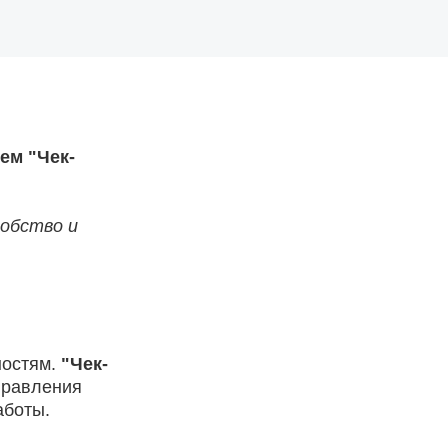
ем "Чек-
добство и
ностям.
"Чек-
правления
аботы.