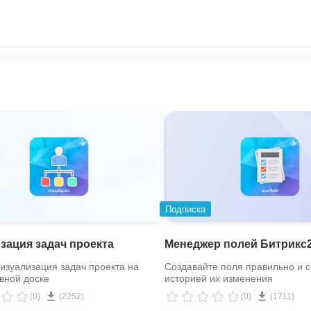
 сущностям CRM помогает адаптировать приложени
 задач упрощают управление и повышают эффективн
ч и приоритетами, что способствует более продукти
Подписка
зация задач проекта
Менеджер полей Битрикс
ость при открытии элемента появляется вкладка д
изуализация задач проекта на
Создавайте поля правильно и с
вной доске
историей их изменения
(0)
(2252)
(0)
(1711)
статусов чек-листов, что обеспечивает удобство и а