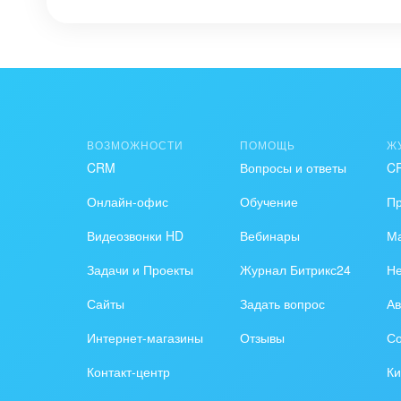
нужды пользователей.
Установите приложение
"Чек-лист CRM"
уж
задач в CRM!
ВОЗМОЖНОСТИ
ПОМОЩЬ
Ж
CRM
Вопросы и ответы
C
Онлайн-офис
Обучение
П
Видеозвонки HD
Вебинары
Ма
Задачи и Проекты
Журнал Битрикс24
Н
Сайты
Задать вопрос
Ав
Интернет-магазины
Отзывы
Со
Контакт-центр
Ки