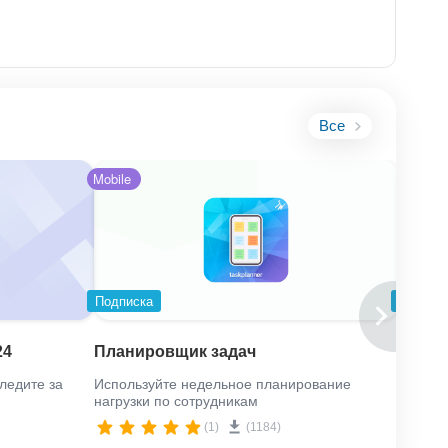
е под нужды
ость работы.
Все
Mobile
вной работе
Подписка
Подпис
Дни р
24
Планировщик задач
ля
клиен
ледите за
Используйте недельное планирование
Удобны
нагрузки по сотрудникам
рожден
(1)
(1184)
даптацию под