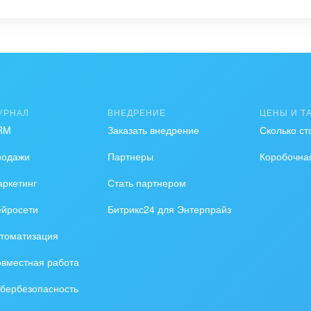
е сегодня и начните эффективно контролировать
УРНАЛ
ВНЕДРЕНИЕ
ЦЕНЫ И Т
RM
Заказать внедрение
Сколько ст
родажи
Партнеры
Коробочна
ркетинг
Стать партнером
ейросети
Битрикс24 для Энтерпрайз
томатизация
вместная работа
бербезопасность