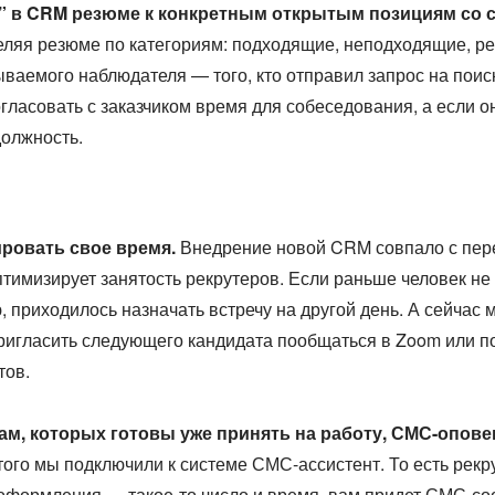
” в CRM резюме к конкретным открытым позициям со св
еляя резюме по категориям: подходящие, неподходящие, ре
ываемого наблюдателя — того, кто отправил запрос на поис
гласовать с заказчиком время для собеседования, а если о
должность.
ировать свое время.
Внедрение новой CRM совпало с перех
птимизирует занятость рекрутеров. Если раньше человек н
 приходилось назначать встречу на другой день. А сейчас 
ригласить следующего кандидата пообщаться в Zoom или по
тов.
ам, которых готовы уже принять на работу, СМС-опове
ого мы подключили к системе СМС-ассистент. То есть рекр
та оформления — такое-то число и время, вам придет СМС-