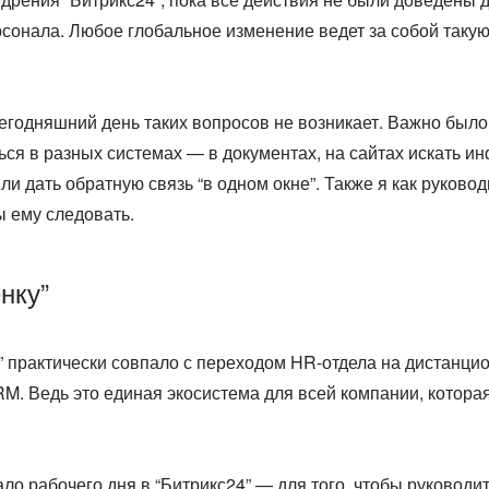
онала. Любое глобальное изменение ведет за собой такую 
егодняшний день таких вопросов не возникает. Важно было 
ться в разных системах — в документах, на сайтах искать 
или дать обратную связь “в одном окне”. Также я как руково
ы ему следовать.
нку”
” практически совпало с переходом HR-отдела на дистанцион
M. Ведь это единая экосистема для всей компании, котора
о рабочего дня в “Битрикс24” — для того, чтобы руководит