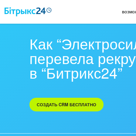
ВОЗМО
Как “Электроси
перевела рекр
в “Битрикс24”
СОЗДАТЬ CRM БЕСПЛАТНО