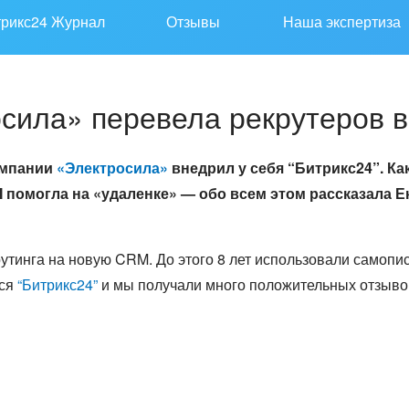
трикс24 Журнал
Отзывы
Наша экспертиза
сила» перевела рекрутеров 
омпании
«Электросила»
внедрил у себя “Битрикс24”. Ка
 помогла на «удаленке» — обо всем этом рассказала Е
рутинга на новую CRM. До этого 8 лет использовали самоп
тся
“Битрикс24”
и мы получали много положительных отзывов 