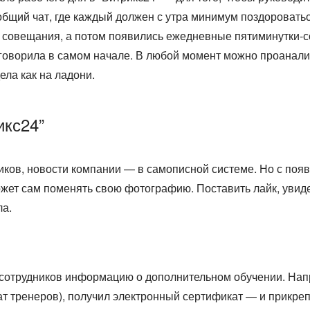
 общий чат, где каждый должен с утра минимум поздороват
совещания, а потом появились ежедневные пятиминутки-соз
 я говорила в самом начале. В любой момент можно проана
ела как на ладони.
икс24”
ков, новости компании — в самописной системе. Но с появ
ожет сам поменять свою фотографию. Поставить лайк, увид
а.
ь сотрудников информацию о дополнительном обучении. Нап
т тренеров), получил электронный сертификат — и прикрепи