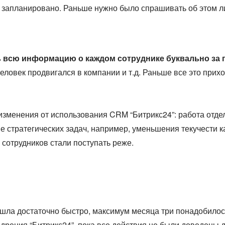
нь запланировано. Раньше нужно было спрашивать об этом л
ь всю информацию о каждом сотруднике буквально за п
еловек продвигался в компании и т.д. Раньше все это прих
менения от использования CRM “Битрикс24”: работа отдела
 стратегических задач, например, уменьшения текучести к
 сотрудников стали поступать реже.
шла достаточно быстро, максимум месяца три понадобилось
дрения “Битрикс24”, пока все действия не были доведены 