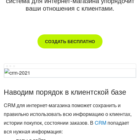
система для интернет-магазина упорядочит
ВХОД
ваши отношения с клиентами.
Отзывы
ВХОД
Наша экспертиза
СОЗДАТЬ БЕСПЛАТНО
Обучение
Битрикс24 в Беларуси
Наводим порядок в клиентской базе
CRM для интернет-магазина поможет сохранить и
правильно использовать всю информацию о клиентах,
истории покупок, состоянии заказов. В
CRM
попадает
вся нужная информация: