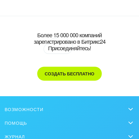
Более 15 000 000 компаний
зарегистрировано в Битрикс24
Присоединяйтесь!
СОЗДАТЬ БЕСПЛАТНО
ВОЗМОЖНОСТИ
CRM
ПОМОЩЬ
Онлайн-офис
Вопросы и ответы
ЖУРНАЛ
Видеозвонки HD