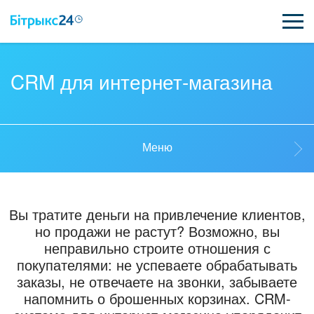
ВОЗМОЖНОСТИ
CRM для интернет-магазина
ЦЕНЫ
ИНТЕГРАЦИИ
Меню
ВНЕДРЕНИЕ
Кейсы
ПОЛЕЗНОЕ
Вы тратите деньги на привлечение клиентов,
но продажи не растут? Возможно, вы
ПОДДЕРЖКА
Мероприятия
неправильно строите отношения с
покупателями: не успеваете обрабатывать
заказы, не отвечаете на звонки, забываете
Битрикс24 Журнал
ПОЛУЧИТЬ БЕСПЛАТНО
напомнить о брошенных корзинах. CRM-