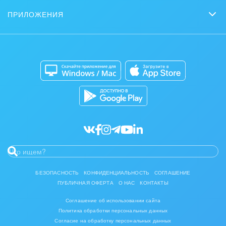
Интернет-магазины
Сколько стоит?
Задать вопрос
Нейросети
ПРИЛОЖЕНИЯ
Стать партнером
Контакт-центр
Коробочная версия
Отзывы
Мобильное приложение
Автоматизация
Битрикс24 для Энтерпрайз
Приложение для Windows и Mac
Совместная работа
Битрикс24 Маркет
Кибербезопасность
Разработчикам приложений
Все статьи
БЕЗОПАСНОСТЬ
КОНФИДЕНЦИАЛЬНОСТЬ
СОГЛАШЕНИЕ
ПУБЛИЧНАЯ ОФЕРТА
О НАС
КОНТАКТЫ
Соглашение об использовании сайта
Политика обработки персональных данных
Согласие на обработку персональных данных