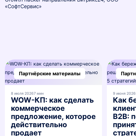
ВХОД
«СофтСервис»
ВХОД
Партнёрские материалы
Партн
8 июля 2026
7 мин
9 июня 2026
WOW-КП: как сделать
Как б
коммерческое
клиен
предложение, которое
B2B: 
действительно
приня
продает
страт