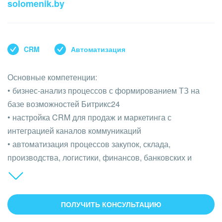
solomenik.by
CRM
Автоматизация
Основные компетенции:
• бизнес-анализ процессов с формированием ТЗ на
базе возможностей Битрикс24
• настройка CRM для продаж и маркетинга с
интеграцией каналов коммуникаций
• автоматизация процессов закупок, склада,
производства, логистики, финансов, банковских и
брокерских процессов, HR, проектных решений,
документооборота
• обучение и внедрение изменений в работу компании
ПОЛУЧИТЬ КОНСУЛЬТАЦИЮ
• построение лидогенерации (лендинги, CRM, интернет-