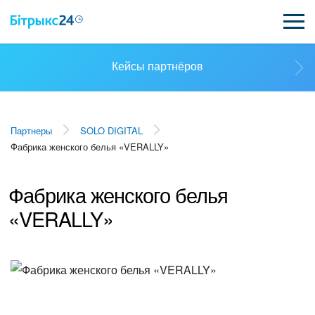
Кейсы партнёров
ВОЗМОЖНОСТИ
ЦЕНЫ
Выбрать партнёра
Партнеры
SOLO DIGITAL
ИНТЕГРАЦИИ
Фабрика женского белья «VERALLY»
Стать партнёром
ВНЕДРЕНИЕ
Фабрика женского белья
ПОЛЕЗНОЕ
Кейсы партнёров
«VERALLY»
ПОДДЕРЖКА
Смотреть видеокейсы
ПОЛУЧИТЬ БЕСПЛАТНО