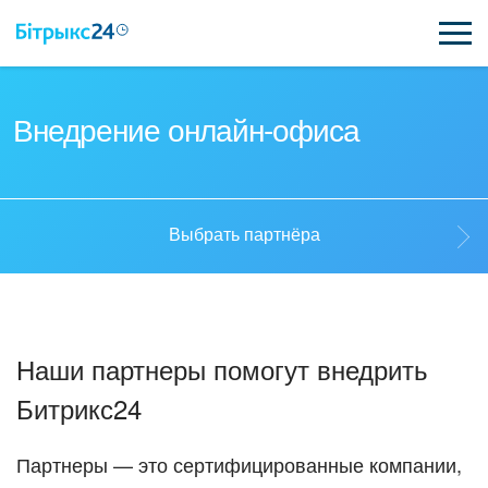
ВОЗМОЖНОСТИ
Внедрение онлайн-офиса
ЦЕНЫ
ИНТЕГРАЦИИ
Выбрать партнёра
ВНЕДРЕНИЕ
Выбрать партнёра
ПОЛЕЗНОЕ
Наши партнеры помогут внедрить
ПОДДЕРЖКА
Стать партнёром
Битрикс24
ПОЛУЧИТЬ БЕСПЛАТНО
Кейсы партнёров
Партнеры — это сертифицированные компании,