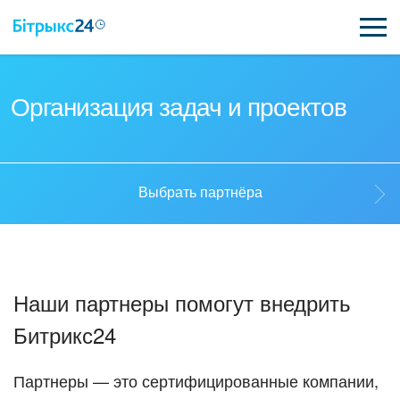
ВОЗМОЖНОСТИ
Организация задач и проектов
ЦЕНЫ
ИНТЕГРАЦИИ
Выбрать партнёра
ВНЕДРЕНИЕ
Выбрать партнёра
ПОЛЕЗНОЕ
Наши партнеры помогут внедрить
ПОДДЕРЖКА
Стать партнёром
Битрикс24
ПОЛУЧИТЬ БЕСПЛАТНО
Кейсы партнёров
Партнеры — это сертифицированные компании,