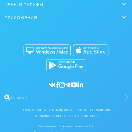
Сайты
Журнал Битрикс24
ЦЕНЫ И ТАРИФЫ
Маркетинг
Партнеры
Интернет-магазины
Сколько стоит?
Задать вопрос
Нейросети
ПРИЛОЖЕНИЯ
Стать партнером
Контакт-центр
Коробочная версия
Отзывы
Мобильное приложение
Автоматизация
Битрикс24 для Энтерпрайз
Приложение для Windows и Mac
Совместная работа
Битрикс24 Маркет
Кибербезопасность
Разработчикам приложений
Все статьи
БЕЗОПАСНОСТЬ
КОНФИДЕНЦИАЛЬНОСТЬ
СОГЛАШЕНИЕ
ПУБЛИЧНАЯ ОФЕРТА
О НАС
КОНТАКТЫ
Соглашение об использовании сайта