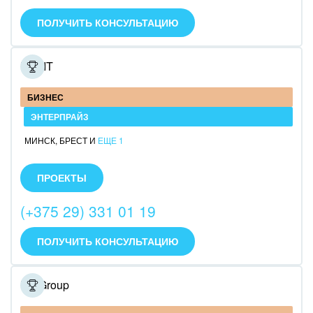
ПОЛУЧИТЬ КОНСУЛЬТАЦИЮ
NewIT
БИЗНЕС
ЭНТЕРПРАЙЗ
МИНСК
,
БРЕСТ
И
ЕЩЕ 1
Компания NewIT работает с продуктами компании
1С-Битрикс более 12 лет
ПРОЕКТЫ
Мы оказываем полный спектр услуг: от внедрения,
разработки собственных решений до обучения и
(+375 29) 331 01 19
поддержки.
В штате 12 аттестованных разработчиков
ПОЛУЧИТЬ КОНСУЛЬТАЦИЮ
MITGroup