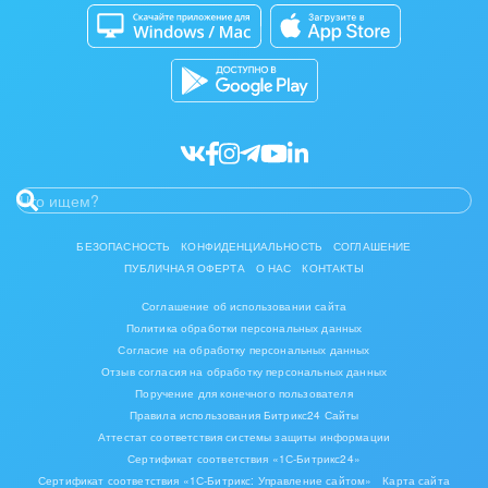
Битрикс24 Маркет
Кибербезопасность
Мода, одежда, аксессуары, стиль
Разработчикам приложений
Все статьи
Нефть, газ
Оборудование, техника
Полиграфия
Ритуальные услуги
БЕЗОПАСНОСТЬ
КОНФИДЕНЦИАЛЬНОСТЬ
СОГЛАШЕНИЕ
Рынки и торговля
ПУБЛИЧНАЯ ОФЕРТА
О НАС
КОНТАКТЫ
Соглашение об использовании сайта
Связь и телекоммуникации
Политика обработки персональных данных
Согласие на обработку персональных данных
Финансы, бухгалтерия, банки
Отзыв согласия на обработку персональных данных
Поручение для конечного пользователя
Химия и нефтехимия
Правила использования Битрикс24 Сайты
Аттестат соответствия системы защиты информации
Сертификат соответствия «1С-Битрикс24»
Электроэнергетика
Сертификат соответствия «1С-Битрикс: Управление сайтом»
Карта сайта