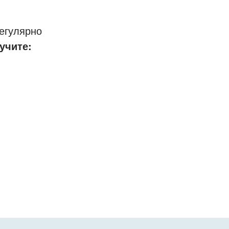
егулярно
учите: