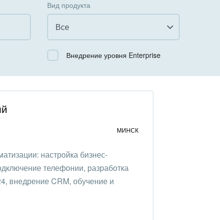
Вид продукта
Все
Все
Внедрение уровня Enterprise
Облачный Битрикс24
Коробочная версия
ий
МИНСК
матизации: настройка бизнес-
подключение телефонии, разработка
24, внедрение CRM, обучение и