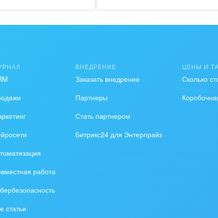
зование, наука
ственно-политические
низации
на, безопасность
УРНАЛ
ВНЕДРЕНИЕ
ЦЕНЫ И Т
RM
Заказать внедрение
Сколько ст
ышленность
родажи
Партнеры
Коробочна
 издательства,
вочники
ркетинг
Стать партнером
ейросети
Битрикс24 для Энтерпрайз
хование
томатизация
тельство, ремонт и
оустройство
вместная работа
бербезопасность
спорт, Авиация,
бизнес
е статьи