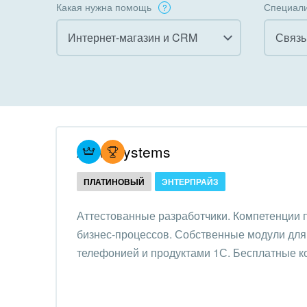
Какая нужна помощь
Специали
Интернет-магазин и CRM
Связь
Все
Все
Внедрение CRM
Гост
бизн
Внедрение КЭДО
Госу
Atevi Systems
Интеграция с 1С
Комм
ПЛАТИНОВЫЙ
ЭНТЕРПРАЙЗ
Организация задач и
проектов
Неко
Аттестованные разработчики. Компетенции
орга
бизнес-процессов. Собственные модули для 
Внедрение Бизнес-
Благ
телефонией и продуктами 1С. Бесплатные к
процессов
Недв
Системное
комп
администрирование