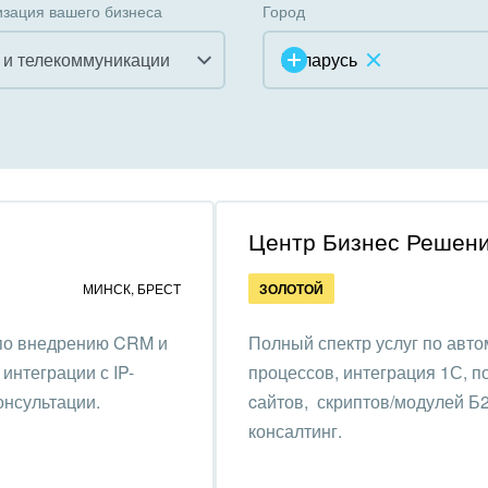
зация вашего бизнеса
Город
 и телекоммуникации
Беларусь
инично-ресторанный
ес
дарственные организации
Центр Бизнес Решен
унальные услуги, ЖКХ
МИНСК
,
БРЕСТ
ЗОЛОТОЙ
ммерческие, религиозные
 по внедрению CRM и
Полный спектр услуг по авто
низации,
интеграции с IP-
процессов, интеграция 1С, 
отворительность
онсультации.
cайтов, скриптов/модулей Б
ижимость, риэлтерские
консалтинг.
ании