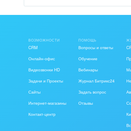
Обра
Создание сайтов
Обще
Интернет-магазин и CRM
орга
Крупные корпоративные
Охра
ВОЗМОЖНОСТИ
ПОМОЩЬ
Ж
внедрения
CRM
Вопросы и ответы
C
Пром
Внедрение для медицины
Онлайн-офис
Обучение
П
СМИ,
Внедрение для
спра
Видеозвонки HD
Вебинары
Ма
гос.организаций
Задачи и Проекты
Журнал Битрикс24
Н
Стра
Внедрение онлайн-
Сайты
Задать вопрос
Ав
продаж
Строи
благ
Интернет-магазины
Отзывы
Со
Внедрение онлайн-офиса
Контакт-центр
Ки
/ Интранета
Тран
авто
Вс