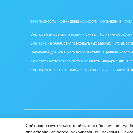
Труд
Красо
БЕЗОПАСНОСТЬ
КОНФИДЕНЦИАЛЬНОСТЬ
СОГЛАШЕНИЕ
ПУБЛ
PR, м
Соглашение об использовании сайта
Политика обработк
АПК 
Согласие на обработку персональных данных
Отзыв сог
пром
Поручение для конечного пользователя
Правила исполь
Аттестат соответствия системы защиты информации
Се
Выст
конф
Сертификат соответствия «1С-Битрикс: Управление сайт
Горн
Досуг
Изго
мемо
ИУП «1С-Битрикс», Республика Беларусь, г. Минск, пр-т Побе
Сайт использует cookie-файлы для обеспечения удобс
© 2001-2026 «Битрикс», «1С-Битрикс». Работает на «1С-Би
Инве
представления персонализированной рекламы. Нажав 