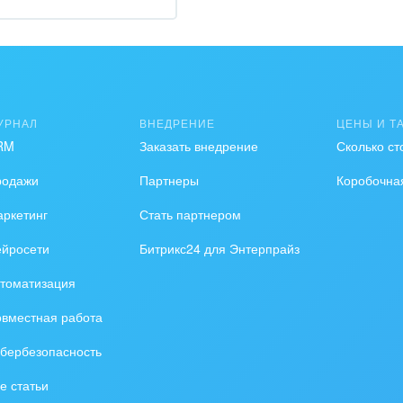
зование, наука
ственно-политические
низации
на, безопасность
УРНАЛ
ВНЕДРЕНИЕ
ЦЕНЫ И Т
RM
Заказать внедрение
Сколько ст
ышленность
родажи
Партнеры
Коробочна
 издательства,
вочники
ркетинг
Стать партнером
ейросети
Битрикс24 для Энтерпрайз
хование
томатизация
тельство, ремонт и
оустройство
вместная работа
бербезопасность
спорт, Авиация,
бизнес
е статьи