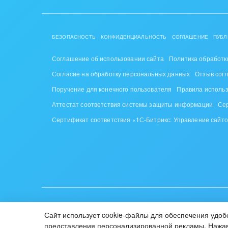
Труд
Красо
БЕЗОПАСНОСТЬ
КОНФИДЕНЦИАЛЬНОСТЬ
СОГЛАШЕНИЕ
ПУБЛ
PR, м
Соглашение об использовании сайта
Политика обработк
АПК 
Согласие на обработку персональных данных
Отзыв сог
пром
Поручение для конечного пользователя
Правила исполь
Аттестат соответствия системы защиты информации
Се
Выст
конф
Сертификат соответствия «1С-Битрикс: Управление сайт
Горн
Досуг
Изго
мемо
ИУП «1С-Битрикс», Республика Беларусь, г. Минск, пр-т Побе
Сайт использует cookie-файлы для обеспечения удобс
© 2001-2026 «Битрикс», «1С-Битрикс». Работает на «1С-Би
Инве
представления персонализированной рекламы. Нажав 