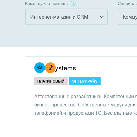
Какая нужна помощь
Специали
Интернет-магазин и CRM
Комму
Все
Все
Внедрение CRM
Гост
бизн
Внедрение КЭДО
Госу
Atevi Systems
Интеграция с 1С
Комм
ПЛАТИНОВЫЙ
ЭНТЕРПРАЙЗ
Организация задач и
проектов
Неко
Аттестованные разработчики. Компетенции
орга
бизнес-процессов. Собственные модули для 
Внедрение Бизнес-
Благ
телефонией и продуктами 1С. Бесплатные к
процессов
Недв
Системное
комп
администрирование