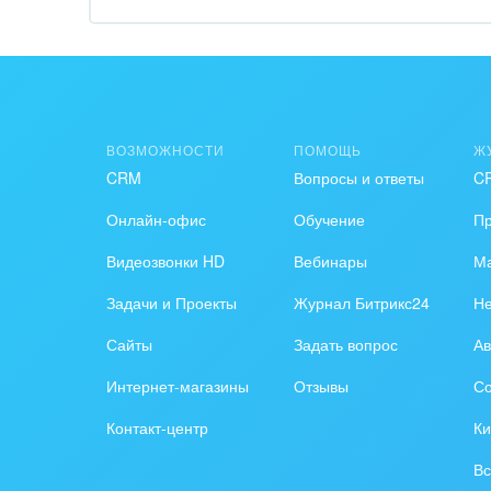
Обра
Создание сайтов
Обще
Интернет-магазин и CRM
орга
Крупные корпоративные
Охра
ВОЗМОЖНОСТИ
ПОМОЩЬ
Ж
внедрения
CRM
Вопросы и ответы
C
Пром
Внедрение для медицины
Онлайн-офис
Обучение
П
СМИ,
Внедрение для
спра
Видеозвонки HD
Вебинары
Ма
гос.организаций
Задачи и Проекты
Журнал Битрикс24
Н
Стра
Внедрение онлайн-
Сайты
Задать вопрос
Ав
продаж
Строи
благ
Интернет-магазины
Отзывы
Со
Внедрение онлайн-офиса
Контакт-центр
Ки
/ Интранета
Тран
авто
Вс