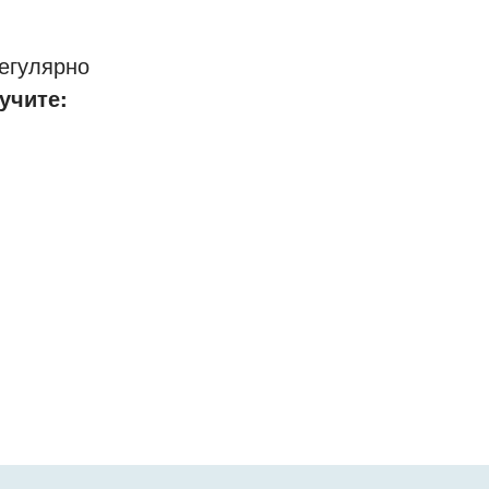
егулярно
учите: