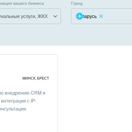
зация вашего бизнеса
Город
нальные услуги, ЖКХ
Беларусь
инично-ресторанный
ес
дарственные организации
унальные услуги, ЖКХ
МИНСК
,
БРЕСТ
ммерческие, религиозные
 по внедрению CRM и
низации,
интеграции с IP-
отворительность
онсультации.
ижимость, риэлтерские
ании