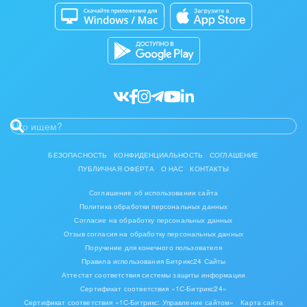
Битрикс24 Маркет
Кибербезопасность
Мода, одежда, аксессуары, стиль
Разработчикам приложений
Все статьи
Нефть, газ
Оборудование, техника
Полиграфия
Ритуальные услуги
БЕЗОПАСНОСТЬ
КОНФИДЕНЦИАЛЬНОСТЬ
СОГЛАШЕНИЕ
Рынки и торговля
ПУБЛИЧНАЯ ОФЕРТА
О НАС
КОНТАКТЫ
Соглашение об использовании сайта
Связь и телекоммуникации
Политика обработки персональных данных
Согласие на обработку персональных данных
Финансы, бухгалтерия, банки
Отзыв согласия на обработку персональных данных
Поручение для конечного пользователя
Химия и нефтехимия
Правила использования Битрикс24 Сайты
Аттестат соответствия системы защиты информации
Сертификат соответствия «1С-Битрикс24»
Электроэнергетика
Сертификат соответствия «1С-Битрикс: Управление сайтом»
Карта сайта