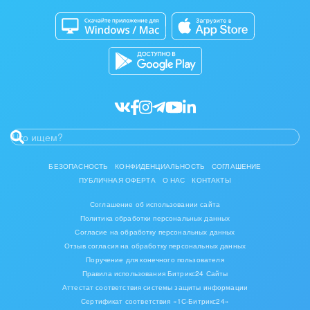
комплексов
Битрикс24 Маркет
Кибербезопасность
Инвестиционный бизнес
Разработчикам приложений
Все статьи
Интерьер, дизайн, декор
IT, Интернет
Консалтинговые и управленческие услуги
Культурные события, спорт, шоу-бизнес
БЕЗОПАСНОСТЬ
КОНФИДЕНЦИАЛЬНОСТЬ
СОГЛАШЕНИЕ
ПУБЛИЧНАЯ ОФЕРТА
О НАС
КОНТАКТЫ
Логистика
Соглашение об использовании сайта
Мебель, лес, деревообработка
Политика обработки персональных данных
Согласие на обработку персональных данных
Медицина и фармацевтика
Отзыв согласия на обработку персональных данных
Поручение для конечного пользователя
Правила использования Битрикс24 Сайты
Металлургия
Аттестат соответствия системы защиты информации
Сертификат соответствия «1С-Битрикс24»
Мода, одежда, аксессуары, стиль