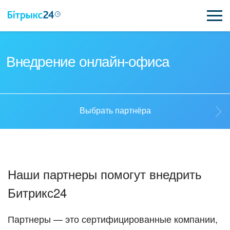
ВОЗМОЖНОСТИ
Внедрение онлайн-офиса
ЦЕНЫ
ИНТЕГРАЦИИ
Выбрать партнёра
ВНЕДРЕНИЕ
Выбрать партнёра
ПОЛЕЗНОЕ
Наши партнеры помогут внедрить
ПОДДЕРЖКА
Стать партнёром
Битрикс24
ПОЛУЧИТЬ БЕСПЛАТНО
Кейсы партнёров
Партнеры — это сертифицированные компании,