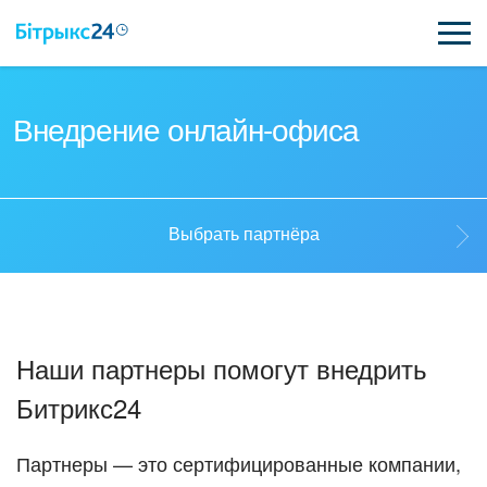
ВОЗМОЖНОСТИ
Внедрение онлайн-офиса
ЦЕНЫ
ИНТЕГРАЦИИ
Выбрать партнёра
ВНЕДРЕНИЕ
Выбрать партнёра
ПОЛЕЗНОЕ
Наши партнеры помогут внедрить
ПОДДЕРЖКА
Стать партнёром
Битрикс24
ПОЛУЧИТЬ БЕСПЛАТНО
Кейсы партнёров
Партнеры — это сертифицированные компании,