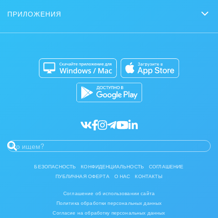
Интернет-магазины
Сколько стоит?
Задать вопрос
Нейросети
ПРИЛОЖЕНИЯ
Юриспруденция
Стать партнером
Контакт-центр
Коробочная версия
Отзывы
Мобильное приложение
Автоматизация
Битрикс24 для Энтерпрайз
Приложение для Windows и Mac
Совместная работа
Битрикс24 Маркет
Кибербезопасность
Разработчикам приложений
Все статьи
БЕЗОПАСНОСТЬ
КОНФИДЕНЦИАЛЬНОСТЬ
СОГЛАШЕНИЕ
ПУБЛИЧНАЯ ОФЕРТА
О НАС
КОНТАКТЫ
Соглашение об использовании сайта
Политика обработки персональных данных
Согласие на обработку персональных данных