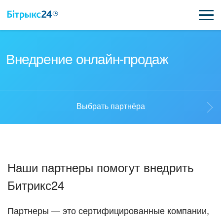
ВОЗМОЖНОСТИ
Внедрение онлайн-продаж
ЦЕНЫ
ИНТЕГРАЦИИ
Выбрать партнёра
ВНЕДРЕНИЕ
Выбрать партнёра
ПОЛЕЗНОЕ
Наши партнеры помогут внедрить
ПОДДЕРЖКА
Стать партнёром
Битрикс24
ПОЛУЧИТЬ БЕСПЛАТНО
Кейсы партнёров
Партнеры — это сертифицированные компании,