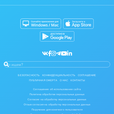
Отзывы
Мобильное приложение
Автоматизация
Битрикс24 для Энтерпрайз
Приложение для Windows и Mac
Совместная работа
Битрикс24 Маркет
Кибербезопасность
Разработчикам приложений
Все статьи
БЕЗОПАСНОСТЬ
КОНФИДЕНЦИАЛЬНОСТЬ
СОГЛАШЕНИЕ
ПУБЛИЧНАЯ ОФЕРТА
О НАС
КОНТАКТЫ
Соглашение об использовании сайта
Политика обработки персональных данных
Согласие на обработку персональных данных
Отзыв согласия на обработку персональных данных
Поручение для конечного пользователя