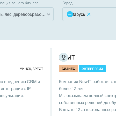
зация вашего бизнеса
Город
Мебель, лес, деревообработка
Беларусь
инично-ресторанный
ес
дарственные организации
NewIT
унальные услуги, ЖКХ
МИНСК
,
БРЕСТ
БИЗНЕС
ЭНТЕРПРАЙЗ
ммерческие, религиозные
 по внедрению CRM и
Компания NewIT работает с 
низации,
интеграции с IP-
более 12 лет
отворительность
онсультации.
Мы оказываем полный спектр 
ижимость, риэлтерские
собственных решений до обу
ании
В штате 12 аттестованных р