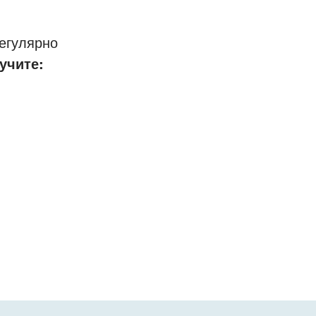
егулярно
учите: