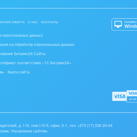
оустройство
та, фитнес, спорт
ИЧНАЯ ОФЕРТА
О НАС
КОНТАКТЫ
аркетинг, реклама,
и персональных данных
и пищевая
ласия на обработку персональных данных
ышленность
зования Битрикс24 Сайты
ртификат соответствия «1С-Битрикс24»
авки, семинары,
еренции
ом»
Карта сайта
одобывающая отрасль
, туризм и отдых
товление памятников и
риальных комплексов
дителей, д. 110, пом.110-5, офис. 5-1,
тел. +375 (17) 336-24-04
трикс: Управление сайтом»
стиционный бизнес