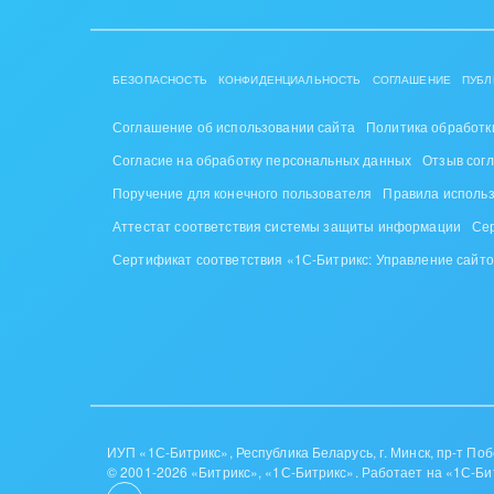
Труд
Красо
БЕЗОПАСНОСТЬ
КОНФИДЕНЦИАЛЬНОСТЬ
СОГЛАШЕНИЕ
ПУБЛ
PR, м
Соглашение об использовании сайта
Политика обработк
АПК 
Согласие на обработку персональных данных
Отзыв сог
пром
Поручение для конечного пользователя
Правила исполь
Аттестат соответствия системы защиты информации
Се
Выст
конф
Сертификат соответствия «1С-Битрикс: Управление сайт
Горн
Досуг
Изго
мемо
ИУП «1С-Битрикс», Республика Беларусь, г. Минск, пр-т Побе
© 2001-2026 «Битрикс», «1С-Битрикс». Работает на «1С-Би
Инве