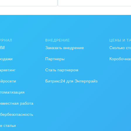
зование, наука
ственно-политические
низации
на, безопасность
УРНАЛ
ВНЕДРЕНИЕ
ЦЕНЫ И Т
RM
Заказать внедрение
Сколько ст
ышленность
родажи
Партнеры
Коробочна
 издательства,
вочники
ркетинг
Стать партнером
ейросети
Битрикс24 для Энтерпрайз
хование
томатизация
тельство, ремонт и
оустройство
вместная работа
бербезопасность
спорт, Авиация,
бизнес
е статьи