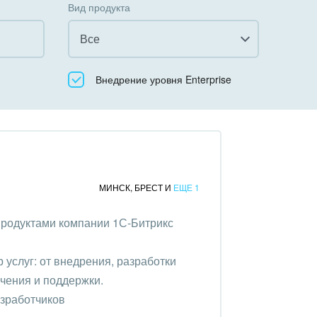
Вид продукта
Все
Все
Внедрение уровня Enterprise
Облачный Битрикс24
Коробочная версия
МИНСК
,
БРЕСТ
И
ЕЩЕ 1
продуктами компании 1С-Битрикс
услуг: от внедрения, разработки
чения и поддержки.
азработчиков