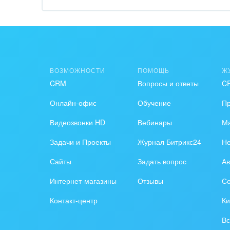
Обра
Создание сайтов
Обще
Интернет-магазин и CRM
орга
Крупные корпоративные
Охра
ВОЗМОЖНОСТИ
ПОМОЩЬ
Ж
внедрения
CRM
Вопросы и ответы
C
Пром
Внедрение для медицины
Онлайн-офис
Обучение
П
СМИ,
Внедрение для
спра
Видеозвонки HD
Вебинары
Ма
гос.организаций
Задачи и Проекты
Журнал Битрикс24
Н
Стра
Внедрение онлайн-
Сайты
Задать вопрос
Ав
продаж
Строи
благ
Интернет-магазины
Отзывы
Со
Внедрение онлайн-офиса
Контакт-центр
Ки
/ Интранета
Тран
авто
Вс