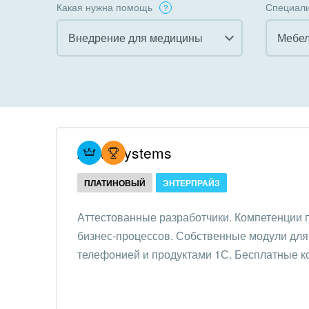
Какая нужна помощь
Специали
Внедрение для медицины
Все
Все
Внедрение CRM
Гост
бизн
Внедрение КЭДО
Госу
Atevi Systems
Интеграция с 1С
Комм
ПЛАТИНОВЫЙ
ЭНТЕРПРАЙЗ
Организация задач и
проектов
Неко
Аттестованные разработчики. Компетенции
орга
бизнес-процессов. Собственные модули для 
Внедрение Бизнес-
Благ
телефонией и продуктами 1С. Бесплатные к
процессов
Недв
Системное
комп
администрирование