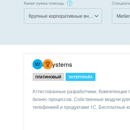
Какая нужна помощь
Специали
Крупные корпоративные внедрения
Все
Все
Внедрение CRM
Гост
бизн
Внедрение КЭДО
Госу
Atevi Systems
Интеграция с 1С
Комм
ПЛАТИНОВЫЙ
ЭНТЕРПРАЙЗ
Организация задач и
проектов
Неко
Аттестованные разработчики. Компетенции
орга
бизнес-процессов. Собственные модули для 
Внедрение Бизнес-
Благ
телефонией и продуктами 1С. Бесплатные к
процессов
Недв
Системное
комп
администрирование