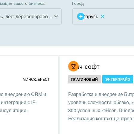
зация вашего бизнеса
Город
Мебель, лес, деревообработка
Беларусь
инично-ресторанный
ес
дарственные организации
Итач-софт
унальные услуги, ЖКХ
МИНСК
,
БРЕСТ
ПЛАТИНОВЫЙ
ЭНТЕРПРАЙЗ
ммерческие, религиозные
 по внедрению CRM и
Разработка и внедрение Битр
низации,
интеграции с IP-
уровень сложности: облако, 
отворительность
онсультации.
300 успешных кейсов. Внедре
ижимость, риэлтерские
Реализация контакт-центров 
ании