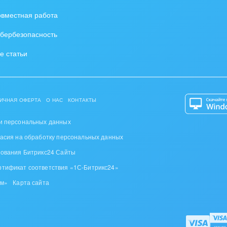
вместная работа
ьер, дизайн, декор
бербезопасность
нтернет
е статьи
алтинговые и
вленческие услуги
урные события, спорт,
ИЧНАЯ ОФЕРТА
О НАС
КОНТАКТЫ
бизнес
и персональных данных
стика
ласия на обработку персональных данных
ль, лес, деревообработка
зования Битрикс24 Сайты
ртификат соответствия «1С-Битрикс24»
цина и фармацевтика
ом»
Карта сайта
ллургия
 одежда, аксессуары,