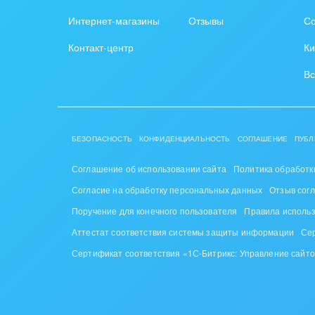
Интернет-магазины
Отзывы
Со
Интер
Контакт-центр
Ки
IT, И
Вс
Конс
упра
Культ
БЕЗОПАСНОСТЬ
КОНФИДЕНЦИАЛЬНОСТЬ
СОГЛАШЕНИЕ
ПУБЛ
шоу-
Соглашение об использовании сайта
Политика обработк
Логи
Согласие на обработку персональных данных
Отзыв сог
Мебе
Поручение для конечного пользователя
Правила исполь
Аттестат соответствия системы защиты информации
Се
Меди
Сертификат соответствия «1С-Битрикс: Управление сайт
Мета
Мода,