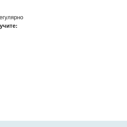
егулярно
учите: