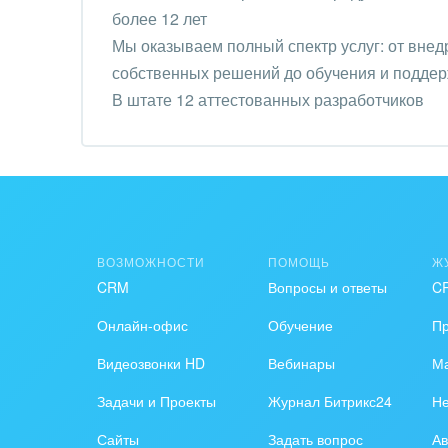
Труд
более 12 лет
Мы оказываем полный спектр услуг: от внед
Красо
собственных решений до обучения и поддер
В штате 12 аттестованных разработчиков
PR, м
АПК 
пром
Выст
конф
ВОЗМОЖНОСТИ
ПОМОЩЬ
Ж
Горн
CRM
Вопросы и ответы
C
Досуг
Онлайн-офис
Обучение
П
Видеозвонки HD
Вебинары
Ма
Изго
мемо
Задачи и Проекты
Журнал Битрикс24
Н
Инве
Сайты
Задать вопрос
Ав