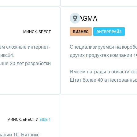
зование, наука
PRAGMA
ственно-политические
низации
МИНСК
,
БРЕСТ
БИЗНЕС
ЭНТЕРПРАЙЗ
на, безопасность
ем сложные интернет-
Специализируемся на коробо
ышленность
икс24.
других продуктах компании 1
ыше 20 лет разработки
 издательства,
Имеем награды в области ко
вочники
Штат более 40 аттестованны
хование
тельство, ремонт и
оустройство
МИНСК
,
БРЕСТ
И
ЕЩЕ 1
спорт, Авиация,
бизнес
пании 1С-Битрикс