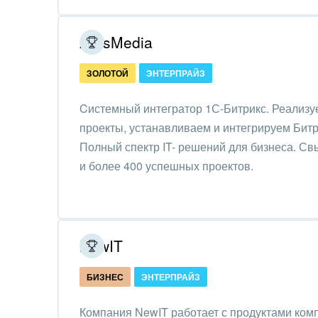
Обра
Создание сайтов
ArtisMedia
Обще
Интернет-магазин и CRM
орга
ЗОЛОТОЙ
ЭНТЕРПРАЙЗ
Крупные корпоративные
Охра
внедрения
Cистемный интегратор 1С-Битрикс. Реализу
Пром
проекты, устанавливаем и интегрируем Битр
Внедрение для медицины
Полный спектр IT- решений для бизнеса. Св
СМИ,
Внедрение для
и более 400 успешных проектов.
спра
гос.организаций
Стра
Внедрение онлайн-
продаж
Строи
NewIT
благ
Внедрение онлайн-офиса
БИЗНЕС
ЭНТЕРПРАЙЗ
/ Интранета
Тран
авто
Компания NewIT работает с продуктами ком