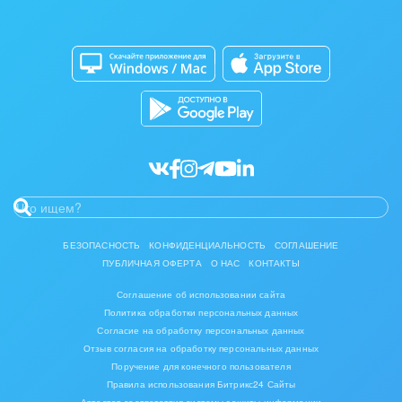
Изготовление памятников и мемориальных
Приложение для Windows и Mac
Совместная работа
комплексов
Битрикс24 Маркет
Кибербезопасность
Инвестиционный бизнес
Разработчикам приложений
Все статьи
Интерьер, дизайн, декор
IT, Интернет
Консалтинговые и управленческие услуги
Культурные события, спорт, шоу-бизнес
БЕЗОПАСНОСТЬ
КОНФИДЕНЦИАЛЬНОСТЬ
СОГЛАШЕНИЕ
ПУБЛИЧНАЯ ОФЕРТА
О НАС
КОНТАКТЫ
Логистика
Соглашение об использовании сайта
Мебель, лес, деревообработка
Политика обработки персональных данных
Согласие на обработку персональных данных
Медицина и фармацевтика
Отзыв согласия на обработку персональных данных
Поручение для конечного пользователя
Правила использования Битрикс24 Сайты
Металлургия