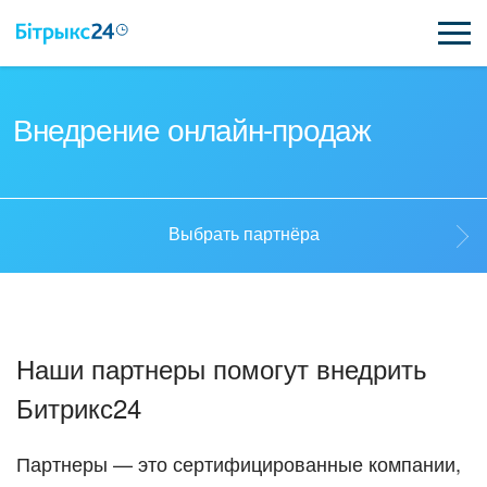
ВОЗМОЖНОСТИ
Внедрение онлайн-продаж
ЦЕНЫ
ИНТЕГРАЦИИ
Выбрать партнёра
ВНЕДРЕНИЕ
Выбрать партнёра
ПОЛЕЗНОЕ
Наши партнеры помогут внедрить
ПОДДЕРЖКА
Стать партнёром
Битрикс24
ПОЛУЧИТЬ БЕСПЛАТНО
Кейсы партнёров
Партнеры — это сертифицированные компании,