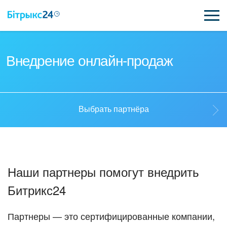
ВОЗМОЖНОСТИ
Внедрение онлайн-продаж
ЦЕНЫ
ИНТЕГРАЦИИ
Выбрать партнёра
ВНЕДРЕНИЕ
Выбрать партнёра
ПОЛЕЗНОЕ
Наши партнеры помогут внедрить
ПОДДЕРЖКА
Стать партнёром
Битрикс24
ПОЛУЧИТЬ БЕСПЛАТНО
Кейсы партнёров
Партнеры — это сертифицированные компании,