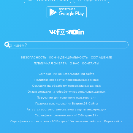
Разработчикам приложений
Все статьи
Нефть, газ
Оборудование, техника
Полиграфия
Ритуальные услуги
БЕЗОПАСНОСТЬ
КОНФИДЕНЦИАЛЬНОСТЬ
СОГЛАШЕНИЕ
Рынки и торговля
ПУБЛИЧНАЯ ОФЕРТА
О НАС
КОНТАКТЫ
Соглашение об использовании сайта
Связь и телекоммуникации
Политика обработки персональных данных
Согласие на обработку персональных данных
Финансы, бухгалтерия, банки
Отзыв согласия на обработку персональных данных
Поручение для конечного пользователя
Химия и нефтехимия
Правила использования Битрикс24 Сайты
Аттестат соответствия системы защиты информации
Сертификат соответствия «1С-Битрикс24»
Электроэнергетика
Сертификат соответствия «1С-Битрикс: Управление сайтом»
Карта сайта
Ювелирное дело