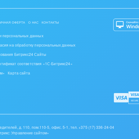
оустройство
та, фитнес, спорт
ИЧНАЯ ОФЕРТА
О НАС
КОНТАКТЫ
аркетинг, реклама,
и персональных данных
и пищевая
ласия на обработку персональных данных
ышленность
зования Битрикс24 Сайты
ртификат соответствия «1С-Битрикс24»
авки, семинары,
еренции
ом»
Карта сайта
одобывающая отрасль
, туризм и отдых
товление памятников и
риальных комплексов
дителей, д. 110, пом.110-5, офис. 5-1,
тел. +375 (17) 336-24-04
трикс: Управление сайтом»
стиционный бизнес