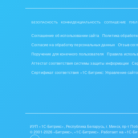
Труд
Красо
БЕЗОПАСНОСТЬ
КОНФИДЕНЦИАЛЬНОСТЬ
СОГЛАШЕНИЕ
ПУБЛ
PR, м
Соглашение об использовании сайта
Политика обработк
АПК 
Согласие на обработку персональных данных
Отзыв сог
пром
Поручение для конечного пользователя
Правила исполь
Аттестат соответствия системы защиты информации
Се
Выст
конф
Сертификат соответствия «1С-Битрикс: Управление сайт
Горн
Досуг
Изго
мемо
ИУП «1С-Битрикс», Республика Беларусь, г. Минск, пр-т Побе
© 2001-2026 «Битрикс», «1С-Битрикс». Работает на «1С-Би
Инве