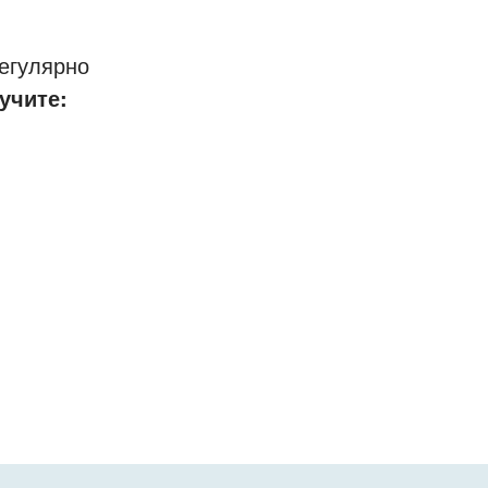
егулярно
учите: