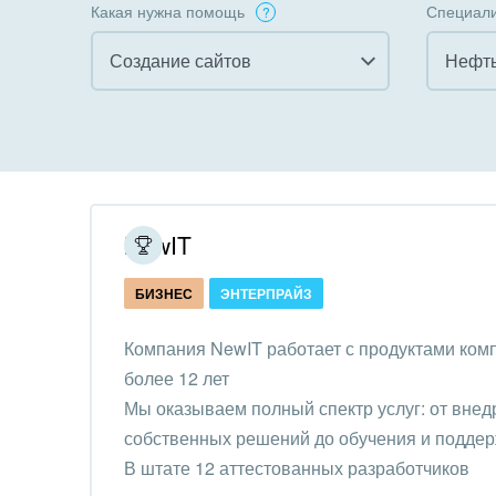
Какая нужна помощь
Специали
Создание сайтов
Нефть
Все
Все
Внедрение CRM
Гост
бизн
Внедрение КЭДО
Госу
NewIT
Интеграция с 1С
Комм
БИЗНЕС
ЭНТЕРПРАЙЗ
Организация задач и
проектов
Неко
Компания NewIT работает с продуктами ком
орга
более 12 лет
Внедрение Бизнес-
Благ
Мы оказываем полный спектр услуг: от внед
процессов
Недв
собственных решений до обучения и поддер
Системное
комп
В штате 12 аттестованных разработчиков
администрирование