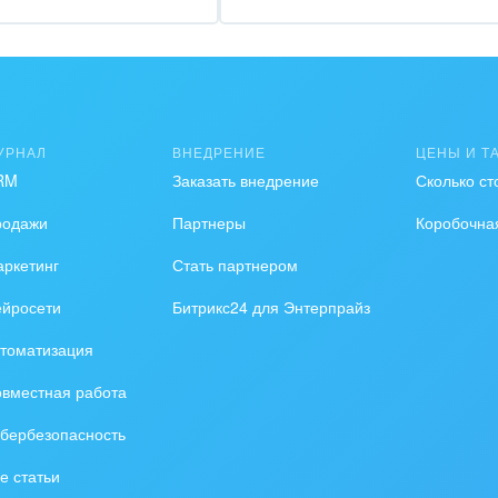
зование, наука
ственно-политические
низации
на, безопасность
УРНАЛ
ВНЕДРЕНИЕ
ЦЕНЫ И Т
RM
Заказать внедрение
Сколько ст
ышленность
родажи
Партнеры
Коробочна
 издательства,
вочники
ркетинг
Стать партнером
ейросети
Битрикс24 для Энтерпрайз
хование
томатизация
тельство, ремонт и
оустройство
вместная работа
бербезопасность
спорт, Авиация,
бизнес
е статьи