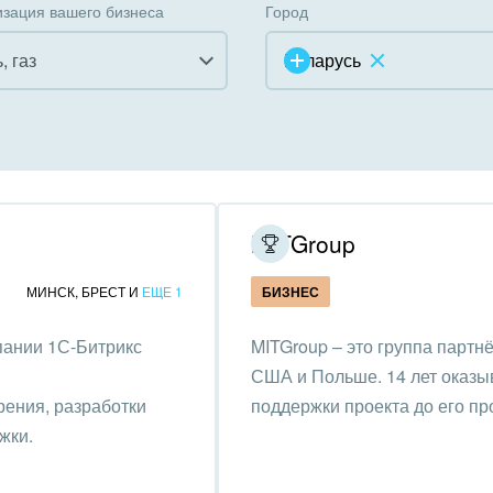
зация вашего бизнеса
Город
, газ
Беларусь
инично-ресторанный
ес
дарственные организации
MITGroup
унальные услуги, ЖКХ
МИНСК
,
БРЕСТ
И
ЕЩЕ 1
БИЗНЕС
ммерческие, религиозные
пании 1С-Битрикс
MITGroup – это группа партн
низации,
США и Польше. 14 лет оказыв
отворительность
рения, разработки
поддержки проекта до его п
ижимость, риэлтерские
жки.
ании