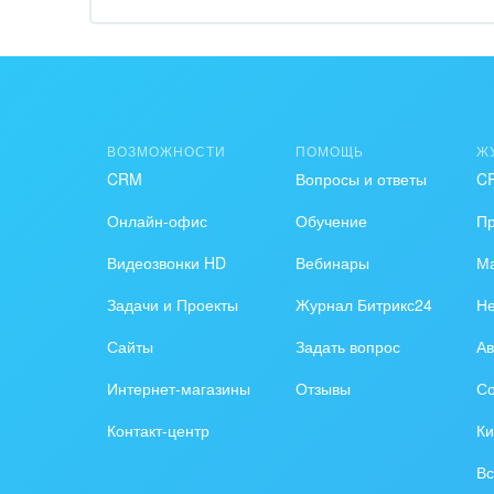
Обра
Создание сайтов
Обще
Интернет-магазин и CRM
орга
Крупные корпоративные
Охра
ВОЗМОЖНОСТИ
ПОМОЩЬ
Ж
внедрения
CRM
Вопросы и ответы
C
Пром
Внедрение для медицины
Онлайн-офис
Обучение
П
СМИ,
Внедрение для
спра
Видеозвонки HD
Вебинары
Ма
гос.организаций
Задачи и Проекты
Журнал Битрикс24
Н
Стра
Внедрение онлайн-
Сайты
Задать вопрос
Ав
продаж
Строи
благ
Интернет-магазины
Отзывы
Со
Внедрение онлайн-офиса
Контакт-центр
Ки
/ Интранета
Тран
авто
Вс