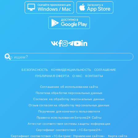
Битрикс24 Маркет
Кибербезопасность
Мода, одежда, аксессуары, стиль
Разработчикам приложений
Все статьи
Нефть, газ
Оборудование, техника
Полиграфия
Ритуальные услуги
БЕЗОПАСНОСТЬ
КОНФИДЕНЦИАЛЬНОСТЬ
СОГЛАШЕНИЕ
Рынки и торговля
ПУБЛИЧНАЯ ОФЕРТА
О НАС
КОНТАКТЫ
Соглашение об использовании сайта
Связь и телекоммуникации
Политика обработки персональных данных
Согласие на обработку персональных данных
Финансы, бухгалтерия, банки
Отзыв согласия на обработку персональных данных
Поручение для конечного пользователя
Химия и нефтехимия
Правила использования Битрикс24 Сайты
Аттестат соответствия системы защиты информации
Сертификат соответствия «1С-Битрикс24»
Электроэнергетика
Сертификат соответствия «1С-Битрикс: Управление сайтом»
Карта сайта