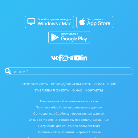
Изготовление памятников и мемориальных
Приложение для Windows и Mac
Совместная работа
комплексов
Битрикс24 Маркет
Кибербезопасность
Инвестиционный бизнес
Разработчикам приложений
Все статьи
Интерьер, дизайн, декор
IT, Интернет
Консалтинговые и управленческие услуги
Культурные события, спорт, шоу-бизнес
БЕЗОПАСНОСТЬ
КОНФИДЕНЦИАЛЬНОСТЬ
СОГЛАШЕНИЕ
ПУБЛИЧНАЯ ОФЕРТА
О НАС
КОНТАКТЫ
Логистика
Соглашение об использовании сайта
Мебель, лес, деревообработка
Политика обработки персональных данных
Согласие на обработку персональных данных
Медицина и фармацевтика
Отзыв согласия на обработку персональных данных
Поручение для конечного пользователя
Правила использования Битрикс24 Сайты
Металлургия