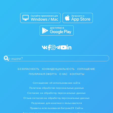
Изготовление памятников и мемориальных
Приложение для Windows и Mac
Совместная работа
комплексов
Битрикс24 Маркет
Кибербезопасность
Инвестиционный бизнес
Разработчикам приложений
Все статьи
Интерьер, дизайн, декор
IT, Интернет
Консалтинговые и управленческие услуги
Культурные события, спорт, шоу-бизнес
БЕЗОПАСНОСТЬ
КОНФИДЕНЦИАЛЬНОСТЬ
СОГЛАШЕНИЕ
ПУБЛИЧНАЯ ОФЕРТА
О НАС
КОНТАКТЫ
Логистика
Соглашение об использовании сайта
Мебель, лес, деревообработка
Политика обработки персональных данных
Согласие на обработку персональных данных
Медицина и фармацевтика
Отзыв согласия на обработку персональных данных
Поручение для конечного пользователя
Правила использования Битрикс24 Сайты
Металлургия