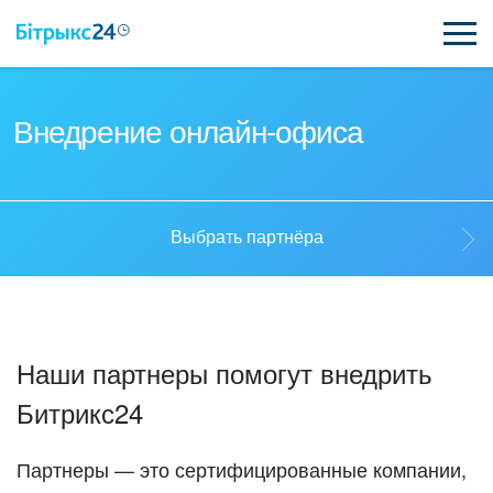
ВОЗМОЖНОСТИ
Внедрение онлайн-офиса
ЦЕНЫ
ИНТЕГРАЦИИ
Выбрать партнёра
ВНЕДРЕНИЕ
Выбрать партнёра
ПОЛЕЗНОЕ
Наши партнеры помогут внедрить
ПОДДЕРЖКА
Стать партнёром
Битрикс24
ПОЛУЧИТЬ БЕСПЛАТНО
Кейсы партнёров
Партнеры — это сертифицированные компании,