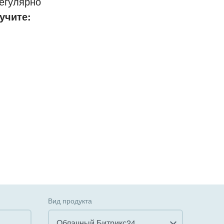
егулярно
учите:
Вид продукта
Облачный Битрикс24