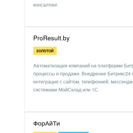
Красо
консалтинг.
PR, м
АПК 
пром
ProResult.by
Выст
ЗОЛОТОЙ
конф
Автоматизация компаний на платформе Битр
Горн
процессы и продажи. Внедрение Битрикс24 с
Досуг
интеграция с сайтом, телефонией, мессенд
системами МойСклад или 1С.
Изго
мемо
Инве
ФорАйТи
Интер