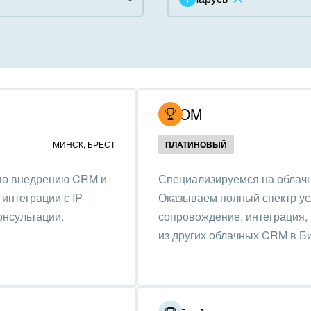
инично-ресторанный
ес
дарственные организации
UCOM
унальные услуги, ЖКХ
МИНСК
,
БРЕСТ
ПЛАТИНОВЫЙ
ммерческие, религиозные
 по внедрению CRM и
Специализируемся на облачн
низации,
интеграции с IP-
Оказываем полный спектр усл
отворительность
онсультации.
сопровождение, интеграция,
ижимость, риэлтерские
из других облачных CRM в Б
ании
зование, наука