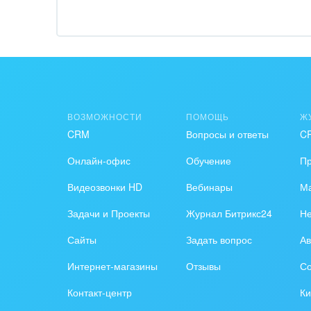
Обор
Поли
Риту
ВОЗМОЖНОСТИ
ПОМОЩЬ
Ж
Рынк
CRM
Вопросы и ответы
C
Связ
Онлайн-офис
Обучение
П
Финан
Видеозвонки HD
Вебинары
Ма
Хими
Задачи и Проекты
Журнал Битрикс24
Н
Сайты
Задать вопрос
Ав
Элек
Интернет-магазины
Отзывы
Со
Ювел
Контакт-центр
Ки
Юрис