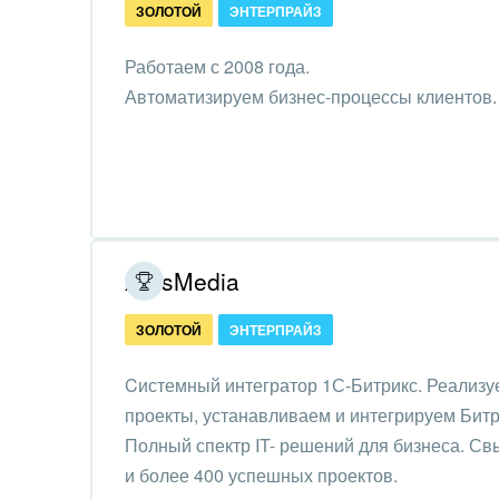
ЗОЛОТОЙ
ЭНТЕРПРАЙЗ
IT, И
Работаем с 2008 года.
Конс
Автоматизируем бизнес-процессы клиентов.
упра
Культ
шоу-
Логи
Мебе
ArtisMedia
Меди
ЗОЛОТОЙ
ЭНТЕРПРАЙЗ
Мета
Cистемный интегратор 1С-Битрикс. Реализу
проекты, устанавливаем и интегрируем Битр
Мода,
Полный спектр IT- решений для бизнеса. Св
стил
и более 400 успешных проектов.
Нефть