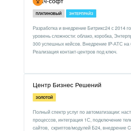
Итач-софт
Обще
Интернет-магазин и CRM
орга
ПЛАТИНОВЫЙ
ЭНТЕРПРАЙЗ
Крупные корпоративные
Охра
внедрения
Разработка и внедрение Битрикс24 с 2014 г
Пром
уровень сложности: облако, коробка, Энтер
Внедрение для медицины
300 успешных кейсов. Внедрение IP-АТС на б
СМИ,
Внедрение для
Реализация контакт-центров под ключ.
спра
гос.организаций
Стра
Внедрение онлайн-
продаж
Строи
Центр Бизнес Решений
благ
Внедрение онлайн-офиса
ЗОЛОТОЙ
/ Интранета
Тран
авто
Полный спектр услуг по автоматизации: наст
Труд
процессов, интеграция 1С, подключение тел
cайтов, скриптов/модулей Б24, внедрение 