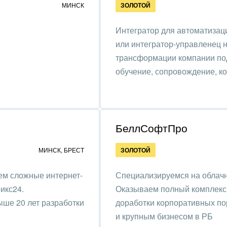
МИНСК
ЗОЛОТОЙ
нтернет
Интегратор для автоматизац
алтинговые и
или интегратор-управленец 
вленческие услуги
трансформации компании под
урные события, спорт,
обучение, сопровождение, ко
бизнес
стика
ль, лес, деревообработка
БеллСофтПро
цина и фармацевтика
МИНСК
,
БРЕСТ
ЗОЛОТОЙ
ллургия
ем сложные интернет-
Специализируемся на облачн
икс24.
Оказываем полный комплекс у
 одежда, аксессуары,
ыше 20 лет разработки
доработки корпоративных по
ь
и крупным бизнесом в РБ
, газ