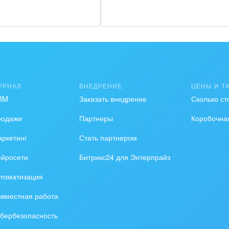
удование, техника
графия
альные услуги
УРНАЛ
ВНЕДРЕНИЕ
ЦЕНЫ И Т
и и торговля
RM
Заказать внедрение
Сколько ст
ь и телекоммуникации
родажи
Партнеры
Коробочна
сы, бухгалтерия, банки
ркетинг
Стать партнером
я и нефтехимия
ейросети
Битрикс24 для Энтерпрайз
томатизация
троэнергетика
вместная работа
ирное дело
бербезопасность
пруденция