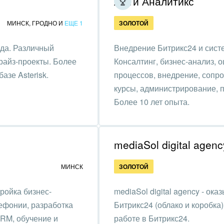
АйТи Аналитикс
ственно-политические
низации
МИНСК
,
ГРОДНО
И
ЕЩЕ 1
ЗОЛОТОЙ
на, безопасность
ода. Различный
Внедрение Битрикс24 и сист
ышленность
прайз-проекты. Более
Консалтинг, бизнес-анализ, 
азе Asterisk.
процессов, внедрение, сопро
 издательства,
курсы, администрирование, 
вочники
Более 10 лет опыта.
хование
тельство, ремонт и
mediaSol digital agenc
оустройство
МИНСК
ЗОЛОТОЙ
спорт, Авиация,
бизнес
ройка бизнес-
mediaSol digital agency - ок
оустройство
ефонии, разработка
Битрикс24 (облако и коробка
CRM, обучение и
работе в Битрикс24.