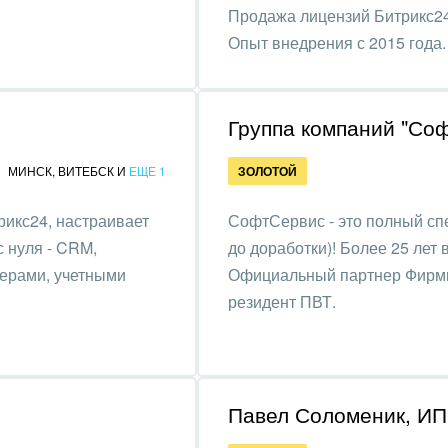
та, фитнес, спорт
Продажа лицензий Битрикс24
Опыт внедрения с 2015 года.
аркетинг, реклама,
и пищевая
ышленность
Группа компаний "Со
авки, семинары,
МИНСК
,
ВИТЕБСК
И
ЕЩЕ 1
ЗОЛОТОЙ
еренции
икс24, настраивает
СофтСервис - это полный спе
одобывающая отрасль
 нуля - CRM,
до доработки)! Более 25 лет 
, туризм и отдых
жерами, учетными
Официальный партнер Фирмы
резидент ПВТ.
товление памятников и
риальных комплексов
стиционный бизнес
Павел Соломеник, ИП
ьер, дизайн, декор