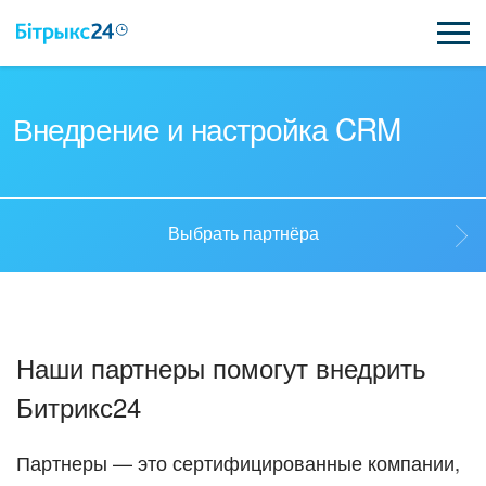
ВОЗМОЖНОСТИ
Внедрение и настройка CRM
ЦЕНЫ
ИНТЕГРАЦИИ
Выбрать партнёра
ВНЕДРЕНИЕ
Выбрать партнёра
ПОЛЕЗНОЕ
Наши партнеры помогут внедрить
ПОДДЕРЖКА
Стать партнёром
Битрикс24
ПОЛУЧИТЬ БЕСПЛАТНО
Кейсы партнёров
Партнеры — это сертифицированные компании,