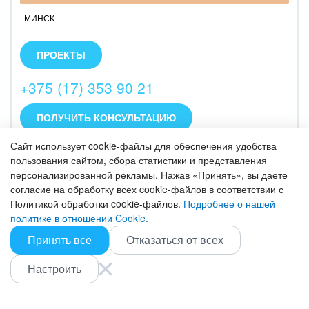
МИНСК
MITGroup – это группа партнёрских компаний в
Беларуси, России, США и Польше. 14 лет
ПРОЕКТЫ
оказываем услуги от разработки и поддержки
проекта до его продвижения.
+375 (17) 353 90 21
ПОЛУЧИТЬ КОНСУЛЬТАЦИЮ
Сайт использует cookie-файлы для обеспечения удобства
help CRM:
пользования сайтом, сбора статистики и представления
персонализированной рекламы. Нажав «Принять», вы даете
согласие на обработку всех cookie-файлов в соответствии с
БИЗНЕС
Политикой обработки cookie-файлов.
Подробнее о нашей
МИНСК
,
БОБРУЙСК
И
ЕЩЕ 1
политике в отношении Cookie.
Специализируемся на облачном Битрикс24.
Принять все
Отказаться от всех
Оказываем полный спектр услуг: внедрение,
ПРОЕКТЫ
доработка, техническая поддержка, интеграция.
Настроить
+375295530682