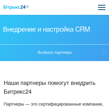
ВОЗМОЖНОСТИ
Внедрение и настройка CRM
ЦЕНЫ
ИНТЕГРАЦИИ
Выбрать партнёра
ВНЕДРЕНИЕ
Выбрать партнёра
ПОЛЕЗНОЕ
Наши партнеры помогут внедрить
ПОДДЕРЖКА
Стать партнёром
Битрикс24
ПОЛУЧИТЬ БЕСПЛАТНО
Кейсы партнёров
Партнеры — это сертифицированные компании,