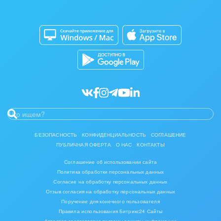
Изготовление памятников и мемориальных
Приложение для Windows и Mac
Совместная работа
комплексов
Битрикс24 Маркет
Кибербезопасность
Инвестиционный бизнес
Разработчикам приложений
Все статьи
Интерьер, дизайн, декор
IT, Интернет
Консалтинговые и управленческие услуги
Культурные события, спорт, шоу-бизнес
БЕЗОПАСНОСТЬ
КОНФИДЕНЦИАЛЬНОСТЬ
СОГЛАШЕНИЕ
ПУБЛИЧНАЯ ОФЕРТА
О НАС
КОНТАКТЫ
Логистика
Соглашение об использовании сайта
Мебель, лес, деревообработка
Политика обработки персональных данных
Согласие на обработку персональных данных
Медицина и фармацевтика
Отзыв согласия на обработку персональных данных
Поручение для конечного пользователя
Правила использования Битрикс24 Сайты
Металлургия