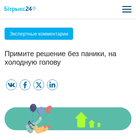
ВОЗМОЖНОСТИ
Экспертные комментарии
ЦЕНЫ
Примите решение без паники, на
холодную голову
ИНТЕГРАЦИИ
ВНЕДРЕНИЕ
ПОЛЕЗНОЕ
ПОДДЕРЖКА
ПОЛУЧИТЬ БЕСПЛАТНО