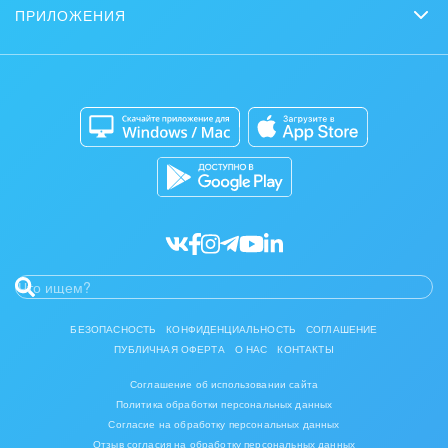
Задать вопрос
Нейросети
ПРИЛОЖЕНИЯ
Стать партнером
Контакт-центр
Коробочная версия
Отзывы
Мобильное приложение
Автоматизация
Битрикс24 для Энтерпрайз
Приложение для Windows и Mac
Совместная работа
Битрикс24 Маркет
Кибербезопасность
Разработчикам приложений
Все статьи
БЕЗОПАСНОСТЬ
КОНФИДЕНЦИАЛЬНОСТЬ
СОГЛАШЕНИЕ
ПУБЛИЧНАЯ ОФЕРТА
О НАС
КОНТАКТЫ
Соглашение об использовании сайта
Политика обработки персональных данных
Согласие на обработку персональных данных
Отзыв согласия на обработку персональных данных