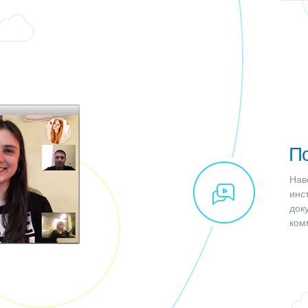
П
Нав
инс
док
ком