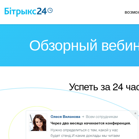
ВОЗМО
Обзорный веби
Успеть за 24 ч