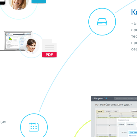
К
«Б
ор
те
пр
се
ция