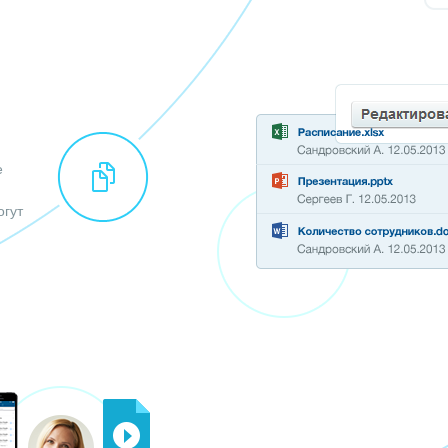
и
е
огут