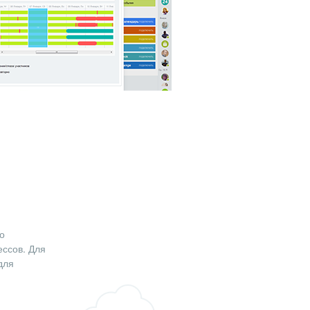
о
ессов. Для
для