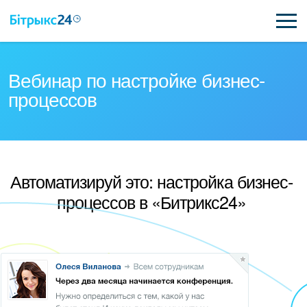
ВОЗМОЖНОСТИ
Вебинар по настройке бизнес-
процессов
ЦЕНЫ
ИНТЕГРАЦИИ
ВНЕДРЕНИЕ
Автоматизируй это: настройка бизнес-
процессов в «Битрикс24»
ПОЛЕЗНОЕ
ПОДДЕРЖКА
ПОЛУЧИТЬ БЕСПЛАТНО