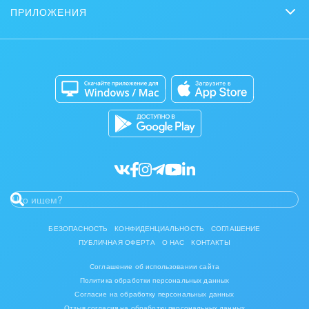
Задать вопрос
Нейросети
ПРИЛОЖЕНИЯ
Стать партнером
Контакт-центр
Коробочная версия
Отзывы
Мобильное приложение
Автоматизация
Битрикс24 для Энтерпрайз
Приложение для Windows и Mac
Совместная работа
Битрикс24 Маркет
Кибербезопасность
Разработчикам приложений
Все статьи
БЕЗОПАСНОСТЬ
КОНФИДЕНЦИАЛЬНОСТЬ
СОГЛАШЕНИЕ
ПУБЛИЧНАЯ ОФЕРТА
О НАС
КОНТАКТЫ
Соглашение об использовании сайта
Политика обработки персональных данных
Согласие на обработку персональных данных
Отзыв согласия на обработку персональных данных