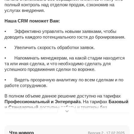
полный контроль над отделом продаж, сэкономив на
услугах внедрения.
Наша СRM поможет Вам:
• Эффективно управлять новыми заявками, чтобы
доводить каждого потенциального гостя до бронирования.
• Увеличить скорость обработки заявок.
• Напоминать менеджерам, на какой стадии находится
та или иная сделка, и что необходимо сделать для
успешного продвижения сделки по воронке.
• Видеть прозрачную аналитику по всем сделкам и по
работе сотрудников.
В полном объеме данное решение доступно на тарифах
Профессиональный и Энтерпрайз.
На тарифах
Базовый
и Стандартный
доступны роботы и триггеры без
автоматической постановки задач.
Что мы настроили?
Что нового
Версия 2 · 17.02.2025
Так как данная CRM подойдет для небольших компаний, до