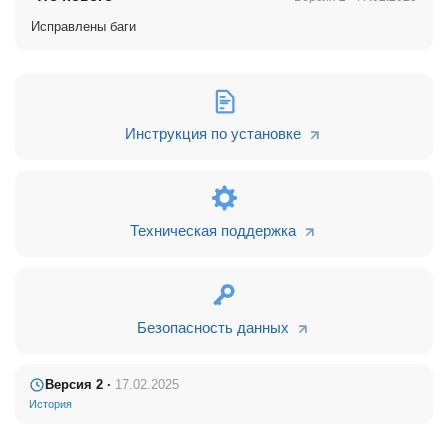
15-20 человек, мы настроили простую CRM, т.е. сделка +
Исправлены баги
клиент, без лидов. Таким образом, все входящие заявки
будут приходить в первую воронку сделок «Новая заявка».
При желании, лиды всегда можно включить, в них
настроены 5 стандартных стадий:
• Не обработан
Инструкция по установке
• В работе
• Обработан
• Некачественный лид
Техническая поддержка
• Качественный лид
Настроили воронку сделок «Общая»
•
Новая заявка
– на данную стадию будут приходить
все новые заявки, менеджеру необходимо будет взять
Безопасность данных
заявку в работу и перевести на следующую стадию. Заявке
будет приписываться номер.
Версия 2 ·
17.02.2025
•
Подготовка документов -
заполнется основная
История
информация по заказу и подготовливаются документы по
сделке (напоминание ответственному менеджеру об этом).