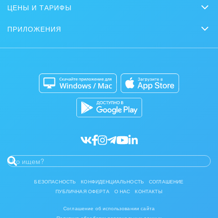
Сайты
Журнал Битрикс24
ЦЕНЫ И ТАРИФЫ
Маркетинг
Партнеры
Интернет-магазины
Сколько стоит?
Задать вопрос
Нейросети
ПРИЛОЖЕНИЯ
Стать партнером
Контакт-центр
Коробочная версия
Отзывы
Мобильное приложение
Автоматизация
Битрикс24 для Энтерпрайз
Приложение для Windows и Mac
Совместная работа
Битрикс24 Маркет
Кибербезопасность
Разработчикам приложений
Все статьи
БЕЗОПАСНОСТЬ
КОНФИДЕНЦИАЛЬНОСТЬ
СОГЛАШЕНИЕ
ПУБЛИЧНАЯ ОФЕРТА
О НАС
КОНТАКТЫ
Соглашение об использовании сайта