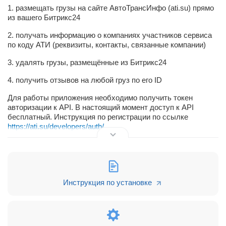
1. размещать грузы на сайте АвтоТрансИнфо (ati.su) прямо
из вашего Битрикс24
2. получать информацию о компаниях участников сервиса
по коду АТИ (реквизиты, контакты, связанные компании)
3. удалять грузы, размещённые из Битрикс24
4. получить отзывов на любой груз по его ID
Для работы приложения необходимо получить токен
авторизации к API. В настоящий момент доступ к API
бесплатный. Инструкция по регистрации по ссылке
https://ati.su/developers/auth/
Для настройки интеграции нужно уметь настраивать
Бизнес-процессы Битрикс24 на продвинутом уровне.
Обратитесь к своему интегратору. Если его нет, пишите нам
- поможем.
Инструкция по установке
Мы специализируемся на внедрении Битрикс24 в
транспортные компании. Подробнее на сайте
https://crmlogistic.bitrix24.site/