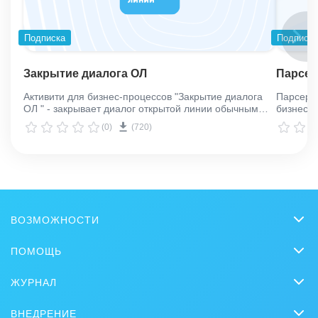
Подписка
Подписк
Закрытие диалога ОЛ
Парсер
Активити для бизнес-процессов "Закрытие диалога
Парсер 
ОЛ " - закрывает диалог открытой линии обычным
бизнес-п
способом или "в спам"
процессе
(0)
(720)
дальнейш
ВОЗМОЖНОСТИ
CRM
ПОМОЩЬ
Онлайн-офис
Вопросы и ответы
ЖУРНАЛ
Видеозвонки HD
Обучение
CRM
Задачи и Проекты
ВНЕДРЕНИЕ
Вебинары