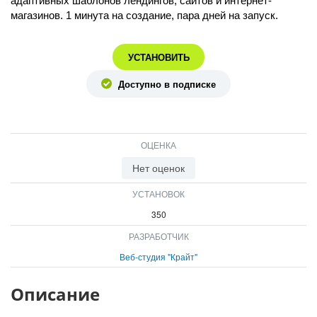
адаптивных шаблонов лендингов, сайтов и интернет-
ВХОД
магазинов. 1 минута на создание, пара дней на запуск.
ВХОД
УСТАНОВИТЬ
Доступно в подписке
ОЦЕНКА
Нет оценок
УСТАНОВОК
350
РАЗРАБОТЧИК
Веб-студия "Крайт"
Описание