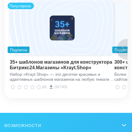
Популярное
Подписка
Подписка
35+ шаблонов магазинов для конструктора
300+ ш
Битрикс24.Магазины «Krayt.Shop»
констр
Битрик
Набор «Krayt.Shop» — это десятки красивых и
Более 30
адаптивных шаблонов магазинов на любую тематику.
сайтов и
1 минута на создание, пара дней на запуск.
(0)
(31743)
ВОЗМОЖНОСТИ
CRM