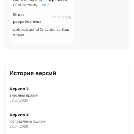
CRM-систему ...
ещё
- при миграции диска переносятся файлы весом до 300 мб;
Ответ
30.09.2025
- перенос данных CRM: лиды, контакты, компании, сделки,
разработчика
статусы и направления сделок, пользовательские поля
Добрый день! Спасибо за Ваш
CRM;
отзыв.
- перенос рабочих объектов: проекты, задачи,
пользователи, рабочие группы, документы, списки и смарт-
процессы;
- перенос коммуникации: комментарии и упоминания, дела
(таймлайны);
История версий
- даты создания сущностей не сохраняются при миграции.
Версия 3
Логика миграции пользователей работает следующим
образом:
внесены правки
02.07.2026
1. забираются все пользователи с двух порталов;
Версия 2
2. для каждого пользователя с портала 1(донор) идет поиск
Исправлены ошибки
на совпадение на портале 2(реципиент). Сначала идет
22.04.2026
поиск по почте, если у пользователя нет почты или
совпадений не нашлось, то идет поиск по ФИО, если