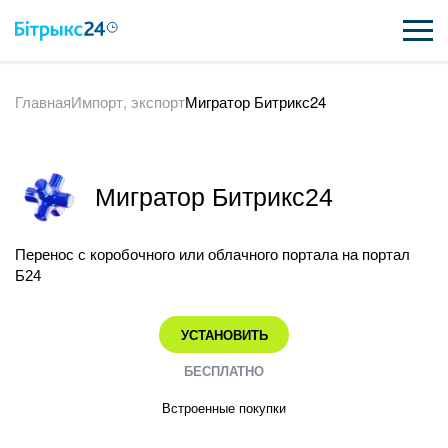
Главная
Импорт, экспорт
Мигратор Битрикс24
ВОЗМОЖНОСТИ
ЦЕНЫ
Мигратор Битрикс24
ИНТЕГРАЦИИ
ВНЕДРЕНИЕ
Перенос с коробочного или облачного портала на портал
Б24
ПОЛЕЗНОЕ
УСТАНОВИТЬ
ПОДДЕРЖКА
БЕСПЛАТНО
Встроенные покупки
ПОЛУЧИТЬ БЕСПЛАТНО