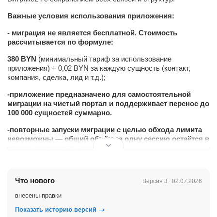
Важные условия использования приложения:
- миграция не является бесплатной. Стоимость
рассчитывается по формуле:
380
BYN
(минимальный тариф за использование
приложения) + 0,02 BYN за каждую сущность (контакт,
компания, сделка, лид и т.д.);
-приложение предназначено для самостоятельной
миграции на чистый портал и поддерживает перенос до
100 000 сущностей суммарно.
-повторные запуски миграции с целью обхода лимита
невозможны — общий объём за одну сессию остаётся в
рамках указанного лимита.
Перед запуском миграции убедитесь, что:
Что нового
Версия 3 · 02.07.2026
- портал-получатель не находится в закрытом контуре;
внесены правки
- на сервере достаточно свободного места для приёма
данных;
Показать историю версий →