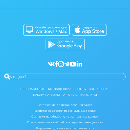
Контакт-центр
Коробочная версия
Отзывы
Мобильное приложение
Автоматизация
Битрикс24 для Энтерпрайз
Приложение для Windows и Mac
Совместная работа
Битрикс24 Маркет
Кибербезопасность
Разработчикам приложений
Все статьи
БЕЗОПАСНОСТЬ
КОНФИДЕНЦИАЛЬНОСТЬ
СОГЛАШЕНИЕ
ПУБЛИЧНАЯ ОФЕРТА
О НАС
КОНТАКТЫ
Соглашение об использовании сайта
Политика обработки персональных данных
Согласие на обработку персональных данных
Отзыв согласия на обработку персональных данных
Поручение для конечного пользователя