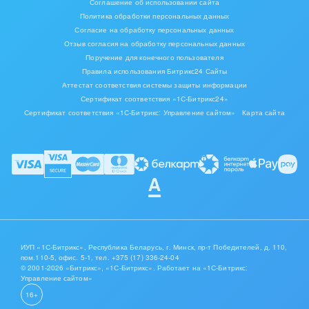
1.
Универсальные списки в облачном Битрикс24 доступны
Соглашение об использовании сайта
только на расширенных тарифах.
Политика обработки персональных данных
Согласие на обработку персональных данных
2.
Универсальные списки добавляются на том языке,
Отзыв согласия на обработку персональных данных
который выбран у пользователя портала в процессе
Поручение для конечного пользователя
установки. Если в процессе установки пользователь
Правила использования Битрикс24 Сайты
открывает страницу с выбранным немецким языком, то все
Аттестат соответствия системы защиты информации
поля и названия списков будут на немецком. Аналогично и
Сертификат соответствия «1С-Битрикс24»
на английском.
Сертификат соответствия «1С-Битрикс: Управление сайтом»
Карта сайта
3.
После установки в левом меню автоматически
появляется пункт «
Бронирование ресурсов
», но он
содержит только справочную информацию о работе
приложения. Для работы со списками перейдите в раздел
Сотрудники
—
Списки
. Также работать с ресурсами и
бронированиями можно в карточках сущностей CRM на
вкладке «
Ресурсы
».
ИУП «1С-Битрикс», Республика Беларусь, г. Минск, пр-т Победителей, д. 110,
пом.110-5, офис. 5-1,
тел. +375 (17) 336-24-04
© 2001-2026 «Битрикс», «1С-Битрикс». Работает на «1С-Битрикс:
Управление сайтом»
16+