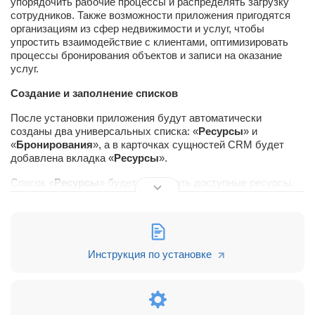
упорядочить рабочие процессы и распределять загрузку
сотрудников. Также возможности приложения пригодятся
организациям из сфер недвижимости и услуг, чтобы
упростить взаимодействие с клиентами, оптимизировать
процессы бронирования объектов и записи на оказание
услуг.
Создание и заполнение списков
После установки приложения будут автоматически
созданы два универсальных списка: «
Ресурсы
» и
«
Бронирования
», а в карточках сущностей CRM будет
добавлена вкладка «
Ресурсы
».
Список «
Ресурсы
» будет содержать доступные ресурсы,
на которые можно делать заявки. Перед заполнением этого
списка можно создать разделы для удобства разделения
заявок.
Для начала работы необходимо заполнить список ресурсов
Инструкция по установке
с разделением (или без) на разделы.
Например, можно создать раздел «
Гостиницы
», а
элементы списка, относящиеся к этому разделу, будут
содержать названия гостиниц, которые можно выбрать для