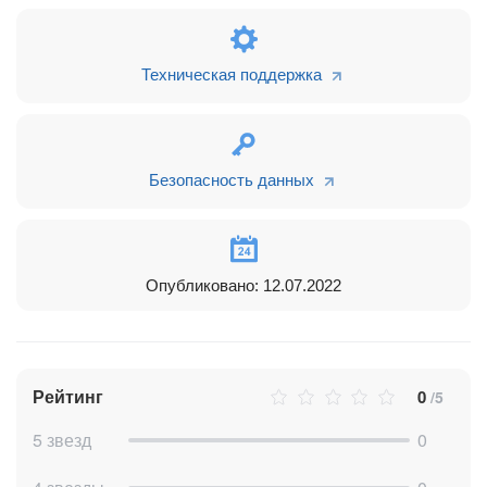
Таким образом, приложение "Получение данных из полей
Техническая поддержка
смарт-процесса" позволит получить значения полей смарт-
процесса, а также использовать эти значения при
построении новых бизнес-процессов, что значительно
сократит ваши временные и финансовые затраты.
Безопасность данных
Монетизация у наших приложений идет в рамках
платформы
Пинкит
.
Приложение поставляется в рамках подписки на
Битрикс24.Маркет Плюс на количество 300 API вызовов в
Опубликовано: 12.07.2022
месяц.
Если требуется больше, то можно приобрести нужный
тариф на платформе
Пинкит
.
Попробуйте и другие наши приложения:
Рейтинг
0
/5
5 звезд
0