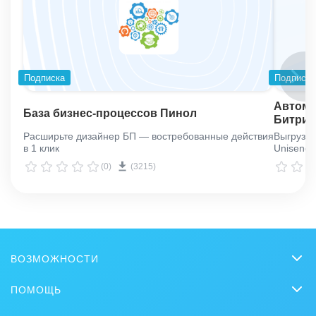
Подписка
Подписка
Автома
База бизнес-процессов Пинол
Битрик
Расширьте дизайнер БП — востребованные действия
Выгрузка
в 1 клик
Unisende
(0)
(3215)
ВОЗМОЖНОСТИ
CRM
ПОМОЩЬ
Онлайн-офис
Вопросы и ответы