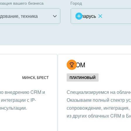
зация вашего бизнеса
Город
дование, техника
Беларусь
инично-ресторанный
ес
дарственные организации
UCOM
унальные услуги, ЖКХ
МИНСК
,
БРЕСТ
ПЛАТИНОВЫЙ
ммерческие, религиозные
 по внедрению CRM и
Специализируемся на облачн
низации,
интеграции с IP-
Оказываем полный спектр усл
отворительность
онсультации.
сопровождение, интеграция,
ижимость, риэлтерские
из других облачных CRM в Б
ании