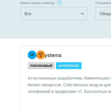
Какая нужна помощь
Специали
Все
Обору
Все
Все
Внедрение CRM
Гост
бизн
Внедрение КЭДО
Госу
Atevi Systems
Интеграция с 1С
Комм
ПЛАТИНОВЫЙ
ЭНТЕРПРАЙЗ
Организация задач и
проектов
Неко
Аттестованные разработчики. Компетенции
орга
бизнес-процессов. Собственные модули для 
Внедрение Бизнес-
Благ
телефонией и продуктами 1С. Бесплатные к
процессов
Недв
Системное
комп
администрирование