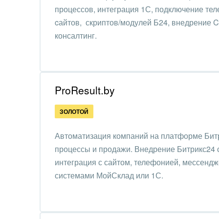
Труд
процессов, интеграция 1С, подключение тел
cайтов, скриптов/модулей Б24, внедрение 
Красо
консалтинг.
PR, м
АПК 
пром
ProResult.by
Выст
ЗОЛОТОЙ
конф
Автоматизация компаний на платформе Битр
Горн
процессы и продажи. Внедрение Битрикс24 с
Досуг
интеграция с сайтом, телефонией, мессенд
системами МойСклад или 1С.
Изго
мемо
Инве