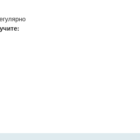
егулярно
учите: