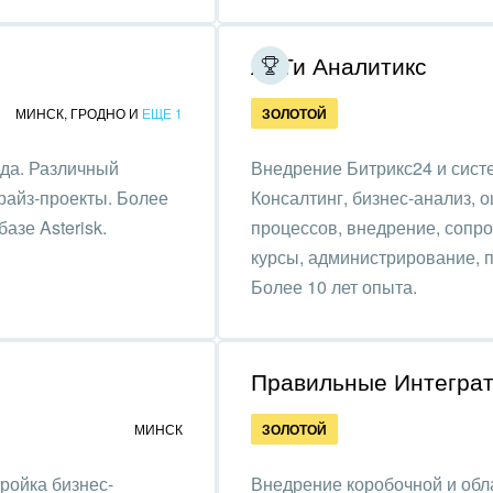
зование, наука
АйТи Аналитикс
ственно-политические
низации
МИНСК
,
ГРОДНО
И
ЕЩЕ 1
ЗОЛОТОЙ
на, безопасность
ода. Различный
Внедрение Битрикс24 и сист
ышленность
прайз-проекты. Более
Консалтинг, бизнес-анализ, 
азе Asterisk.
процессов, внедрение, сопро
 издательства,
курсы, администрирование, 
вочники
Более 10 лет опыта.
хование
тельство, ремонт и
Правильные Интегра
оустройство
МИНСК
ЗОЛОТОЙ
спорт, Авиация,
бизнес
ройка бизнес-
Внедрение коробочной и обл