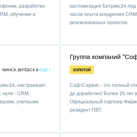
оустройство
ефонии, разработка
кастомизация Битрикс24 под 
CRM, обучение и
часов опыта внедрения CRM 
та, фитнес, спорт
реализованных проектов.
аркетинг, реклама,
и пищевая
ышленность
Группа компаний "Со
авки, семинары,
МИНСК
,
ВИТЕБСК
И
ЕЩЕ 1
ЗОЛОТОЙ
еренции
икс24, настраивает
СофтСервис - это полный спе
одобывающая отрасль
 нуля - CRM,
до доработки)! Более 25 лет 
, туризм и отдых
жерами, учетными
Официальный партнер Фирмы
резидент ПВТ.
товление памятников и
риальных комплексов
стиционный бизнес