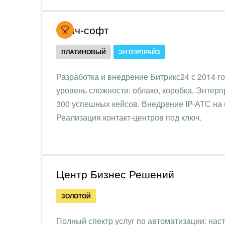
Обра
Создание сайтов
Итач-софт
Обще
Интернет-магазин и CRM
орга
ПЛАТИНОВЫЙ
ЭНТЕРПРАЙЗ
Крупные корпоративные
Охра
внедрения
Разработка и внедрение Битрикс24 с 2014 г
Пром
уровень сложности: облако, коробка, Энтер
Внедрение для медицины
300 успешных кейсов. Внедрение IP-АТС на б
СМИ,
Внедрение для
Реализация контакт-центров под ключ.
спра
гос.организаций
Стра
Внедрение онлайн-
продаж
Строи
Центр Бизнес Решений
благ
Внедрение онлайн-офиса
ЗОЛОТОЙ
/ Интранета
Тран
авто
Полный спектр услуг по автоматизации: наст