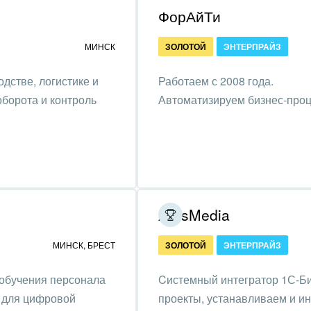
ФорАйТи
ьер, дизайн, декор
МИНСК
ЗОЛОТОЙ
ЭНТЕРПРАЙЗ
нтернет
одстве, логистике и
Работаем с 2008 года.
алтинговые и
борота и контроль
Автоматизируем бизнес-проц
вленческие услуги
урные события, спорт,
бизнес
стика
ль, лес, деревообработка
ArtisMedia
цина и фармацевтика
МИНСК
,
БРЕСТ
ЗОЛОТОЙ
ЭНТЕРПРАЙЗ
ллургия
 обучения персонала
Cистемный интегратор 1С-Би
т для цифровой
проекты, устанавливаем и и
 одежда, аксессуары,