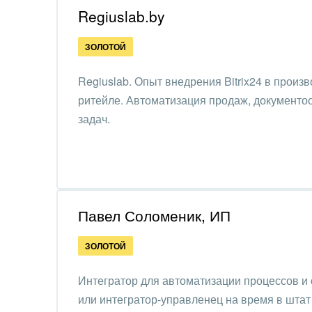
Regiuslab.by
Интер
ЗОЛОТОЙ
IT, И
Regiuslab. Опыт внедрения Bitrix24 в произв
Конс
ритейле. Автоматизация продаж, документоо
упра
задач.
Культ
шоу-
Логи
Мебе
Павел Соломеник, ИП
Меди
ЗОЛОТОЙ
Мета
Интегратор для автоматизации процессов и
или интегратор-управленец на время в шта
Мода,