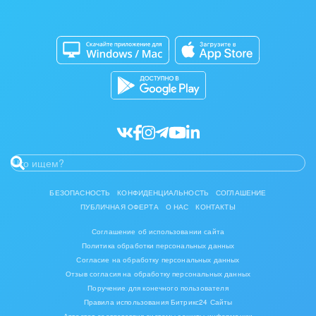
Изготовление памятников и мемориальных
Приложение для Windows и Mac
Совместная работа
комплексов
Битрикс24 Маркет
Кибербезопасность
Инвестиционный бизнес
Разработчикам приложений
Все статьи
Интерьер, дизайн, декор
IT, Интернет
Консалтинговые и управленческие услуги
Культурные события, спорт, шоу-бизнес
БЕЗОПАСНОСТЬ
КОНФИДЕНЦИАЛЬНОСТЬ
СОГЛАШЕНИЕ
ПУБЛИЧНАЯ ОФЕРТА
О НАС
КОНТАКТЫ
Логистика
Соглашение об использовании сайта
Мебель, лес, деревообработка
Политика обработки персональных данных
Согласие на обработку персональных данных
Медицина и фармацевтика
Отзыв согласия на обработку персональных данных
Поручение для конечного пользователя
Правила использования Битрикс24 Сайты
Металлургия