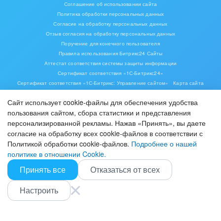
Соглашение об использовании сайта
Политика обработки персональных данных
Согласие на обработку персональных данных
Отзыв согласия на обработку персональных данных
Поручение для конечного пользователя
Правила использования Битрикс24 Сайты
Аттестат соответствия системы защиты информации
Сертификат соответствия «1С-Битрикс24»
Сертификат соответствия «1С-Битрикс: Управление сайтом»
Карта сайта
Сайт использует cookie-файлы для обеспечения удобства
пользования сайтом, сбора статистики и представления
персонализированной рекламы. Нажав «Принять», вы даете
согласие на обработку всех cookie-файлов в соответствии с
Политикой обработки cookie-файлов.
Подробнее о нашей
политике в отношении Cookie.
Принять все
Отказаться от всех
ИУП «1С-Битрикс», Республика Беларусь, г. Минск, пр-т Победителей, д. 110,
пом.110-5, офис. 5-1,
тел. +375 (17) 336-24-04
Настроить
© 2001-2026 «Битрикс», «1С-Битрикс». Работает на «1С-Битрикс:
Управление сайтом»
16+