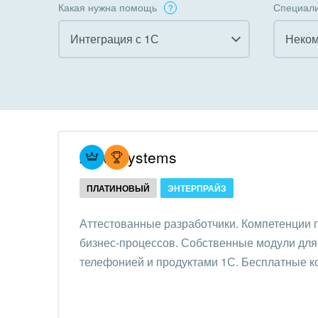
Какая нужна помощь
Специали
Интеграция с 1С
Все
Все
Внедрение CRM
Гост
бизн
Внедрение КЭДО
Госу
Atevi Systems
Интеграция с 1С
Комм
ПЛАТИНОВЫЙ
ЭНТЕРПРАЙЗ
Организация задач и
проектов
Неко
Аттестованные разработчики. Компетенции
орга
бизнес-процессов. Собственные модули для 
Внедрение Бизнес-
Благ
телефонией и продуктами 1С. Бесплатные к
процессов
Недв
Системное
комп
администрирование