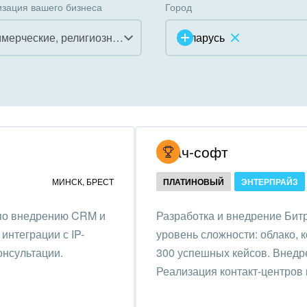
зация вашего бизнеса
Город
Некоммерческие, религиозные организации, Благотворительность
Беларусь
инично-ресторанный
ес
дарственные организации
Итач-софт
унальные услуги, ЖКХ
МИНСК
,
БРЕСТ
ПЛАТИНОВЫЙ
ЭНТЕРПРАЙЗ
ммерческие, религиозные
 по внедрению CRM и
Разработка и внедрение Битр
низации,
интеграции с IP-
уровень сложности: облако, 
отворительность
онсультации.
300 успешных кейсов. Внедре
ижимость, риэлтерские
Реализация контакт-центров 
ании