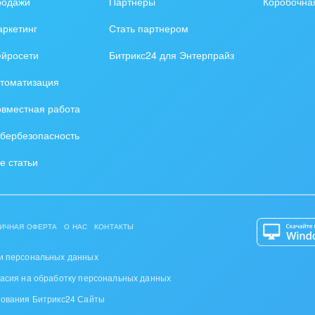
родажи
Партнеры
Коробочна
ь
ркетинг
Стать партнером
, газ
ейросети
Битрикс24 для Энтерпрайз
удование, техника
томатизация
графия
вместная работа
альные услуги
бербезопасность
и и торговля
е статьи
ь и телекоммуникации
сы, бухгалтерия, банки
ИЧНАЯ ОФЕРТА
О НАС
КОНТАКТЫ
я и нефтехимия
и персональных данных
ласия на обработку персональных данных
троэнергетика
зования Битрикс24 Сайты