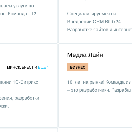
оустройство
ываем услуги по
ов. Команда - 12
Специализируемся на:
та, фитнес, спорт
Внедрении CRM Bitrix24
Разработке сайтов и интернет
аркетинг, реклама,
Разработке чат-ботов
и пищевая
Продвижению и поддержке
ышленность
Медиа Лайн
авки, семинары,
МИНСК
,
БРЕСТ
И
ЕЩЕ 1
БИЗНЕС
еренции
пании 1С-Битрикс
18 лет на рынке! Команда из
одобывающая отрасль
– это разработчики. Разраб
, туризм и отдых
рения, разработки
жки.
товление памятников и
риальных комплексов
стиционный бизнес