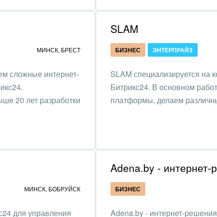
зование, наука
SLAM
ственно-политические
низации
МИНСК
,
БРЕСТ
БИЗНЕС
ЭНТЕРПРАЙЗ
на, безопасность
ем сложные интернет-
SLAM специализируется на 
ышленность
икс24.
Битрикс24. В основном рабо
ыше 20 лет разработки
платформы, делаем различны
 издательства,
вочники
хование
тельство, ремонт и
оустройство
МИНСК
,
БОБРУЙСК
БИЗНЕС
спорт, Авиация,
бизнес
с24 для управления
Adena.by - интернет-решения