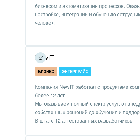
Труд
бизнесом и автоматизации процессов. Оказ
настройке, интеграции и обучению сотрудник
Красо
человек.
PR, м
АПК 
пром
NewIT
Выст
БИЗНЕС
ЭНТЕРПРАЙЗ
конф
Компания NewIT работает с продуктами ком
Горн
более 12 лет
Досуг
Мы оказываем полный спектр услуг: от внед
собственных решений до обучения и поддер
Изго
В штате 12 аттестованных разработчиков
мемо
Инве