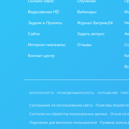
Онлайн-офис
Обучение
П
стил
Видеозвонки HD
Вебинары
Ма
Нефть
Задачи и Проекты
Журнал Битрикс24
Н
Обор
Сайты
Задать вопрос
Ав
Поли
Интернет-магазины
Отзывы
Со
Риту
Контакт-центр
Ки
Рынк
Вс
Связ
Финан
БЕЗОПАСНОСТЬ
КОНФИДЕНЦИАЛЬНОСТЬ
СОГЛАШЕНИЕ
ПУБЛ
Хими
Соглашение об использовании сайта
Политика обработк
Согласие на обработку персональных данных
Отзыв сог
Элек
Поручение для конечного пользователя
Правила исполь