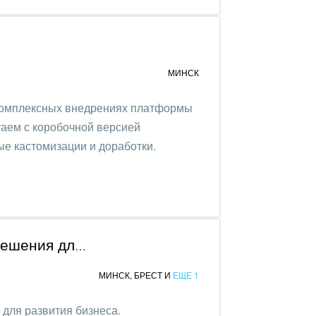
МИНСК
комплексных внедрениях платформы
таем с коробочной версией
е кастомизации и доработки.
Adena.by - интернет-решения для развития бизнеса
МИНСК
,
БРЕСТ
И
ЕЩЕ 1
 для развития бизнеса.