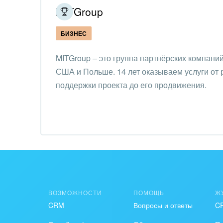
MITGroup
Интер
БИЗНЕС
IT, И
MITGroup – это группа партнёрских компаний
Конс
США и Польше. 14 лет оказываем услуги от 
упра
поддержки проекта до его продвижения.
Культ
шоу-
Логи
Мебе
Меди
ВОЗМОЖНОСТИ
ПОМОЩЬ
Ж
Мета
CRM
Вопросы и ответы
C
Мода,