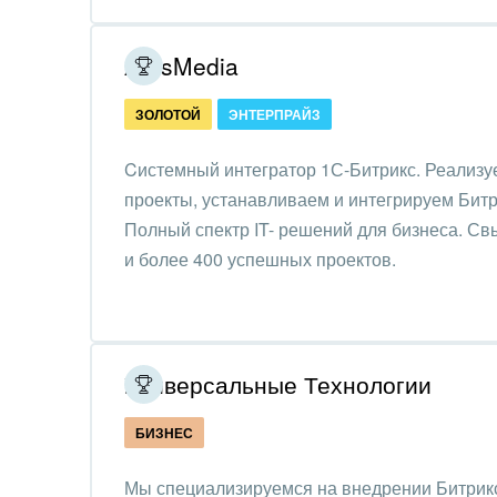
Обра
Создание сайтов
ArtisMedia
Обще
Интернет-магазин и CRM
орга
ЗОЛОТОЙ
ЭНТЕРПРАЙЗ
Крупные корпоративные
Охра
внедрения
Cистемный интегратор 1С-Битрикс. Реализу
Пром
проекты, устанавливаем и интегрируем Битр
Внедрение для медицины
Полный спектр IT- решений для бизнеса. Св
СМИ,
Внедрение для
и более 400 успешных проектов.
спра
гос.организаций
Стра
Внедрение онлайн-
продаж
Строи
Универсальные Технологии
благ
Внедрение онлайн-офиса
БИЗНЕС
/ Интранета
Тран
авто
Мы специализируемся на внедрении Битрик