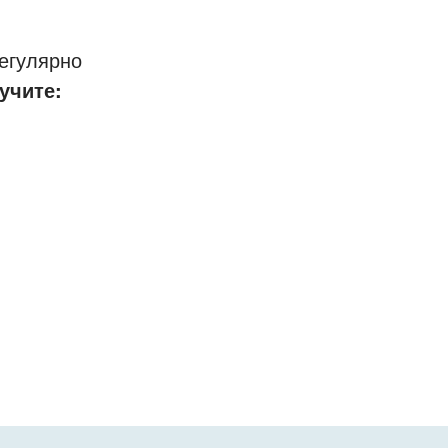
егулярно
учите: